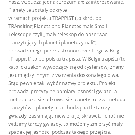
nasz, wzbudza jednak zrozumiałe zainteresowanie.
Planety te zostały odkryte
w ramach projektu TRAPPIST (to skrót od
TRAnsiting Planets and Planetesimals Small
Telescope czyli „mały teleskop do obserwacji
tranzytujących planet i planetozymali”),
prowadzonego przez astronomów z Liege w Belgii.
„Trappist” to po polsku trapista. W Belgii trapiści (to
katolicki zakon wywodzący się od cystersów) znany
jest między innymi z warzenia doskonałego piwa.
Stąd pewnie taki wybór nazwy projektu. Projekt
prowadzi precyzyjne pomiary jasności gwiazd, a
metoda jaką się odkrywa się planety to tzw. metoda
tranzytów – planety przechodzą na tle tarczy
gwiazdy, zasłaniając niewielki jej skrawek. I choć nie
widzimy tarczy gwiazdy, to możemy zmierzyć mały
spadek jej jasności podczas takiego przejścia.