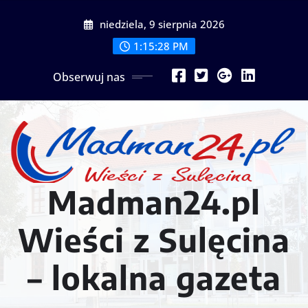
Przejdź
niedziela, 9 sierpnia 2026
do
treści
1:15:29 PM
Obserwuj nas
Madman24.pl
Wieści z Sulęcina
– lokalna gazeta