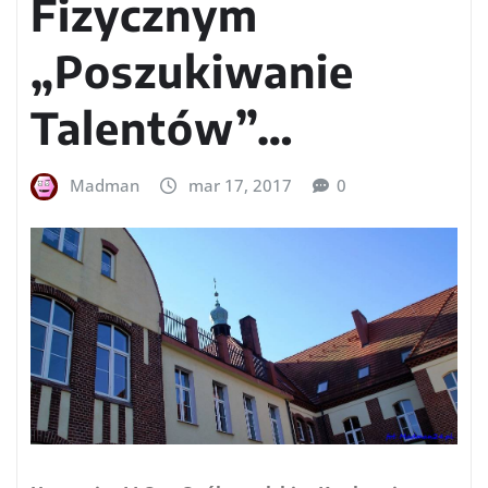
Fizycznym
„Poszukiwanie
Talentów”…
Madman
mar 17, 2017
0