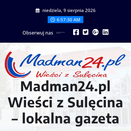
Przejdź
niedziela, 9 sierpnia 2026
do
treści
6:57:31 AM
Obserwuj nas
Madman24.pl
Wieści z Sulęcina
– lokalna gazeta