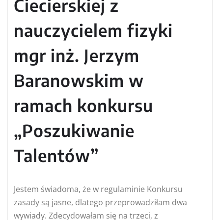
Ciecierskiej z
nauczycielem fizyki
mgr inż. Jerzym
Baranowskim w
ramach konkursu
„Poszukiwanie
Talentów”
Jestem świadoma, że w regulaminie Konkursu
zasady są jasne, dlatego przeprowadziłam dwa
wywiady. Zdecydowałam się na trzeci, z