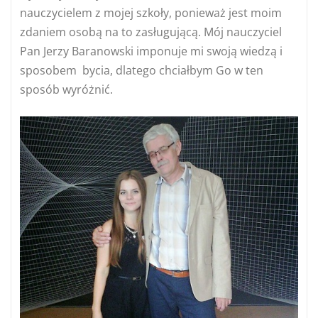
nauczycielem z mojej szkoły, ponieważ jest moim
zdaniem osobą na to zasługującą. Mój nauczyciel
Pan Jerzy Baranowski imponuje mi swoją wiedzą i
sposobem bycia, dlatego chciałbym Go w ten
sposób wyróżnić.