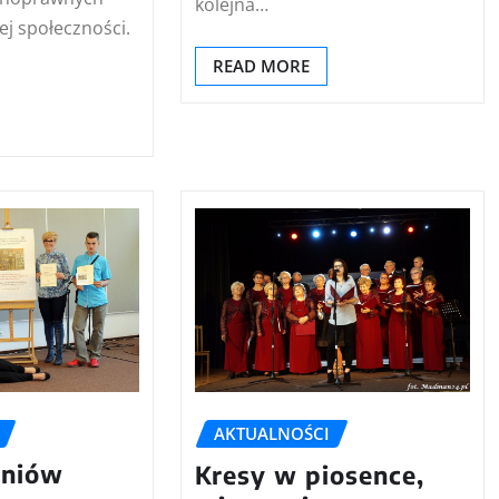
kolejna…
ej społeczności.
READ MORE
AKTUALNOŚCI
zniów
Kresy w piosence,