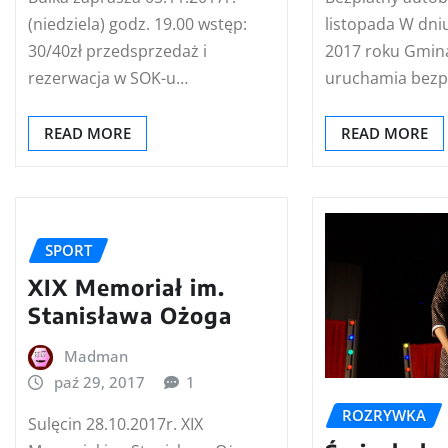
(niedziela) godz. 19.00 wstęp:
listopada W dniu
30/40zł przedsprzedaż i
2017 roku Gmina
rezerwacja w SOK-u…
uruchamia bezp
READ MORE
READ MORE
SPORT
XIX Memoriał im.
Stanisława Ożoga
Madman
paź 29, 2017
1
ROZRYWKA
Sulęcin 28.10.2017r. XIX