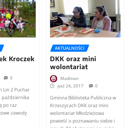
AKTUALNOŚCI
ek Kroczek
DKK oraz mini
wolontariat
0
Madman
paź 24, 2017
0
n Lin 2 Puchar
1 października
Gminna Biblioteka Publiczna w
ię po raz
Krzeszycach DKK oraz mini
ikowe zawody
wolontariat Młodzieżowa
powieść o poznawaniu siebie i