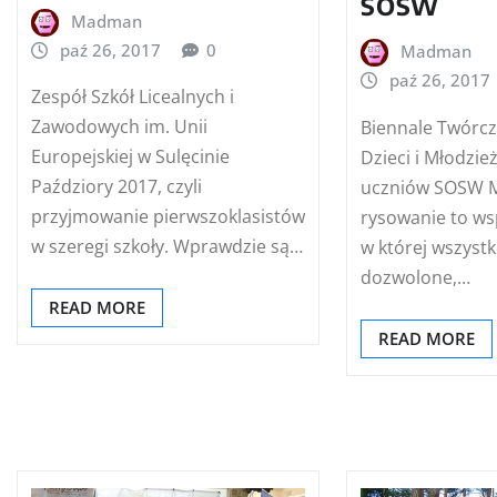
SOSW
Madman
paź 26, 2017
0
Madman
paź 26, 2017
Zespół Szkół Licealnych i
Zawodowych im. Unii
Biennale Twórcz
Europejskiej w Sulęcinie
Dzieci i Młodzie
Paździory 2017, czyli
uczniów SOSW M
przyjmowanie pierwszoklasistów
rysowanie to ws
w szeregi szkoły. Wprawdzie są…
w której wszystk
dozwolone,…
READ MORE
READ MORE