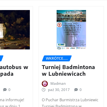
WKRÓTCE.....
Turniej Badmintona
 autobus w
w Lubniewicach
topada
Madman
paź 30, 2017
0
0
O Puchar Burmistrza Lubniewic
ina informuje!
Turniej Badmintona w
us w dniu 1