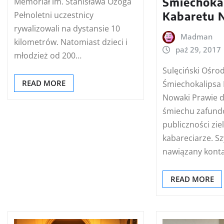
Śmiechoka
Memoriał im. Stanisława Ożoga
Kabaretu 
Pełnoletni uczestnicy
rywalizowali na dystansie 10
Madman
kilometrów. Natomiast dzieci i
paź 29, 2017
młodzież od 200…
Sulęciński Ośro
READ MORE
Śmiechokalipsa
Nowaki Prawie d
śmiechu zafund
publiczności zi
kabareciarze. Sz
nawiązany konta
READ MORE