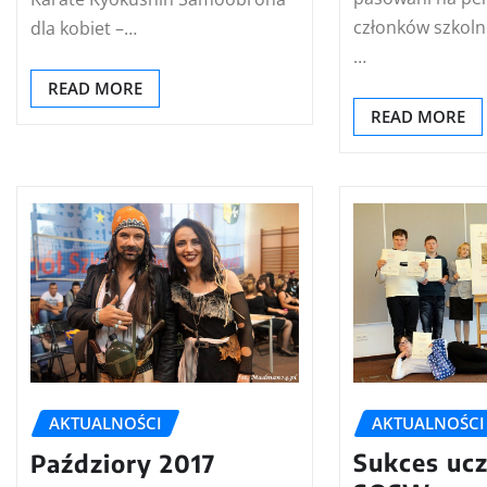
członków szkoln
dla kobiet –…
…
READ MORE
READ MORE
AKTUALNOŚCI
AKTUALNOŚCI
Sukces uc
Paździory 2017