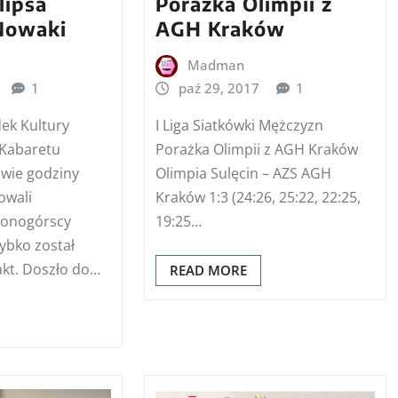
lipsa
Porażka Olimpii z
Nowaki
AGH Kraków
Madman
1
paź 29, 2017
1
dek Kultury
I Liga Siatkówki Mężczyzn
 Kabaretu
Porażka Olimpii z AGH Kraków
wie godziny
Olimpia Sulęcin – AZS AGH
owali
Kraków 1:3 (24:26, 25:22, 22:25,
elonogórscy
19:25…
ybko został
kt. Doszło do…
READ MORE