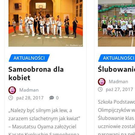
AKTUALNOŚCI
AKTUALNOŚCI
Samoobrona dla
Ślubowanie
kobiet
Madman
paź 27, 2017
Madman
paź 28, 2017
0
Szkoła Podstawo
Olimpijczyków w
„Należy być silnym jak lew, a
Ślubowanie klas
zarazem szlachetnym jak kwiat”
uczniowie zostali
– Masutatsu Oyama założyciel
pasowani na pe
Karate Kyokushin Samoobrona