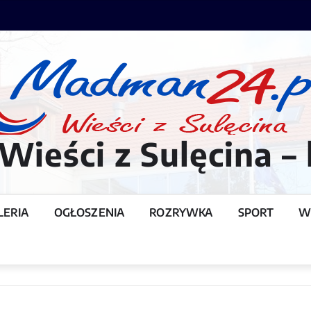
ieści z Sulęcina – 
LERIA
OGŁOSZENIA
ROZRYWKA
SPORT
W
T