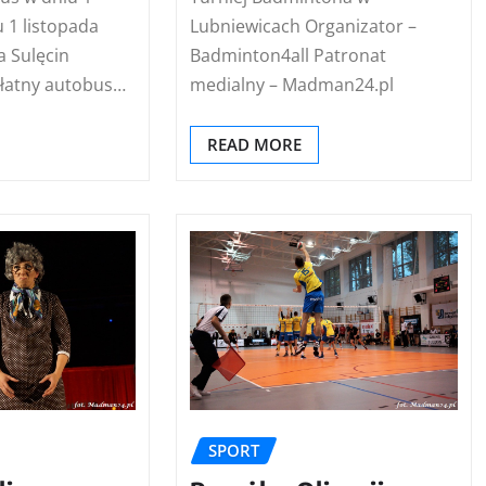
Lubniewicach Organizator –
 1 listopada
Badminton4all Patronat
 Sulęcin
medialny – Madman24.pl
łatny autobus…
READ MORE
SPORT