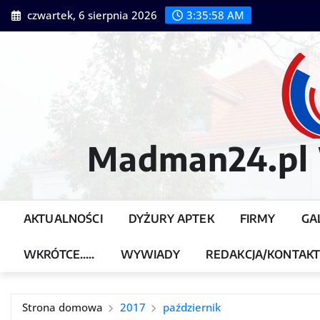
Przejdź
czwartek, 6 sierpnia 2026
3:35:59 AM
do
treści
Madman24.pl W
AKTUALNOŚCI
DYŻURY APTEK
FIRMY
GA
WKRÓTCE…..
WYWIADY
REDAKCJA/KONTAK
Strona domowa
2017
październik