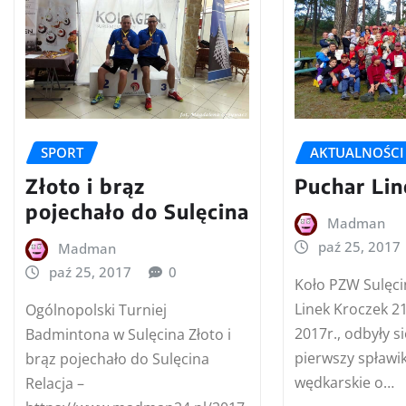
AKTUALNOŚCI
SPORT
Puchar Lin
Złoto i brąz
pojechało do Sulęcina
Madman
paź 25, 2017
Madman
paź 25, 2017
0
Koło PZW Sulęci
Linek Kroczek 2
Ogólnopolski Turniej
2017r., odbyły s
Badmintona w Sulęcina Złoto i
pierwszy spław
brąz pojechało do Sulęcina
wędkarskie o…
Relacja –