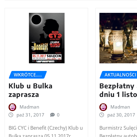
WKRÓTCE.....
AKTUALNOŚCI
Klub u Bulka
Bezpłatny
zaprasza
dniu 1 lis
Madman
Madman
paź 31, 2017
0
paź 30, 2017
BIG CYC i Benefit (Czechy) Klub u
Burmistrz Sulęc
Bulka zaprasza 05.11.2017r.
Bezpłatny autob