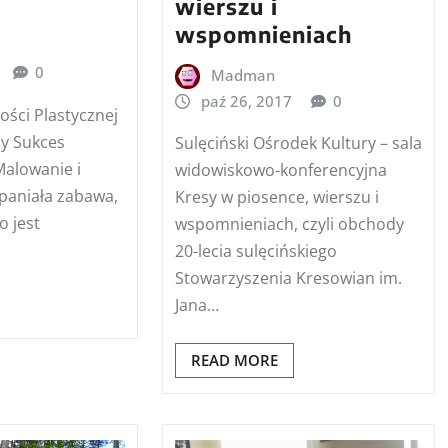
wierszu i
wspomnieniach
0
Madman
paź 26, 2017
0
ości Plastycznej
ży Sukces
Sulęciński Ośrodek Kultury – sala
alowanie i
widowiskowo-konferencyjna
paniała zabawa,
Kresy w piosence, wierszu i
o jest
wspomnieniach, czyli obchody
20-lecia sulęcińskiego
Stowarzyszenia Kresowian im.
Jana…
READ MORE