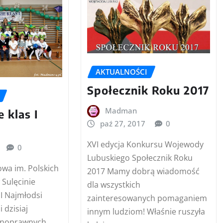
AKTUALNOŚCI
Społecznik Roku 2017
Madman
 klas I
paź 27, 2017
0
XVI edycja Konkursu Wojewody
0
Lubuskiego Społecznik Roku
wa im. Polskich
2017 Mamy dobrą wiadomość
 Sulęcinie
dla wszystkich
 I Najmłodsi
zainteresowanych pomaganiem
 dzisiaj
innym ludziom! Właśnie ruszyła
łnoprawnych