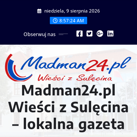
Przejdź
niedziela, 9 sierpnia 2026
do
treści
8:57:26 AM
Obserwuj nas
Madman24.pl
Wieści z Sulęcina
– lokalna gazeta