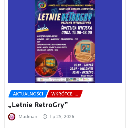
AKTUALNOŚCI
WKRÓTCE.....
„Letnie RetroGry”
Madman
lip 25, 2026