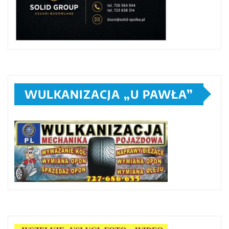
WULKANIZACJA „U PAWŁA”