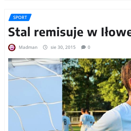
SPORT
Stal remisuje w Iłowe
Madman
sie 30, 2015
0