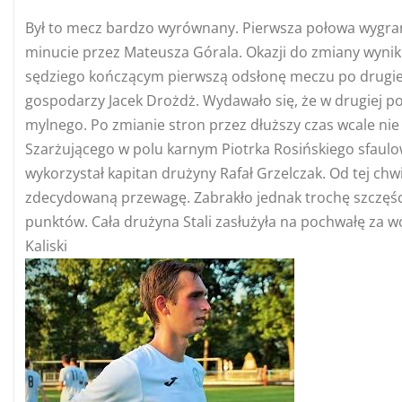
Był to mecz bardzo wyrównany. Pierwsza połowa wygra
minucie przez Mateusza Górala. Okazji do zmiany wynik
sędziego kończącym pierwszą odsłonę meczu po drugiej 
gospodarzy Jacek Drożdż. Wydawało się, że w drugiej po
mylnego. Po zmianie stron przez dłuższy czas wcale nie
Szarżującego w polu karnym Piotrka Rosińskiego sfaul
wykorzystał kapitan drużyny Rafał Grzelczak. Od tej chwil
zdecydowaną przewagę. Zabrakło jednak trochę szczęścia
punktów. Cała drużyna Stali zasłużyła na pochwałę za w
Kaliski