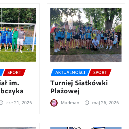
SPORT
AKTUALNOŚCI
SPORT
ał im.
Turniej Siatkówki
obczyka
Plażowej
cze 21, 2026
Madman
maj 26, 2026