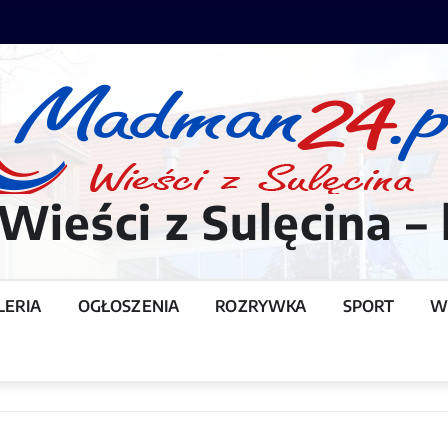
ieści z Sulęcina – 
LERIA
OGŁOSZENIA
ROZRYWKA
SPORT
W
T