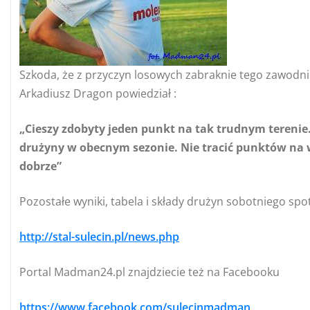
Szkoda, że z przyczyn losowych zabraknie tego zawodni
Arkadiusz Dragon powiedział :
„Cieszy zdobyty jeden punkt na tak trudnym terenie
drużyny w obecnym sezonie. Nie tracić punktów na w
dobrze”
Pozostałe wyniki, tabela i składy drużyn sobotniego spotk
http://stal-sulecin.pl/news.php
Portal Madman24.pl znajdziecie też na Facebooku
https://www.facebook.com/sulecinmadman