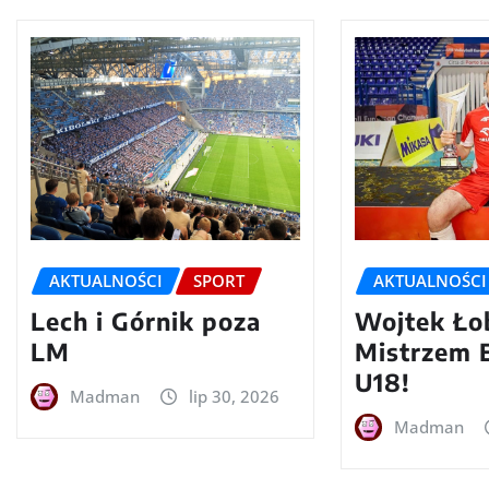
AKTUALNOŚCI
SPORT
AKTUALNOŚCI
Lech i Górnik poza
Wojtek Ło
LM
Mistrzem 
U18!
Madman
lip 30, 2026
Madman