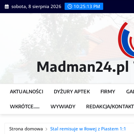
Przejdź
sobota, 8 sierpnia 2026
10:25:14 PM
do
treści
Madman24.pl W
AKTUALNOŚCI
DYŻURY APTEK
FIRMY
GA
WKRÓTCE…..
WYWIADY
REDAKCJA/KONTAK
Strona domowa
Stal remisuje w Iłowej z Piastem 1:1