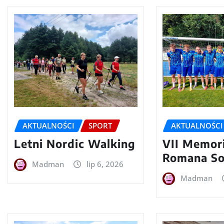
AKTUALNOŚCI
SPORT
AKTUALNOŚCI
Letni Nordic Walking
VII Memori
Romana S
Madman
lip 6, 2026
Madman