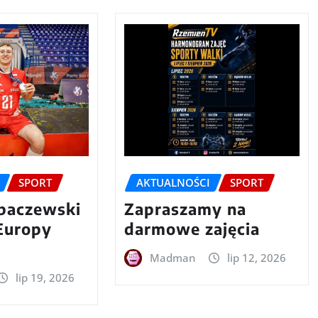
SPORT
AKTUALNOŚCI
SPORT
baczewski
Zapraszamy na
Europy
darmowe zajęcia
Madman
lip 12, 2026
lip 19, 2026