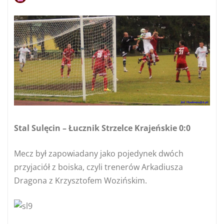
Stal Sulęcin – Łucznik Strzelce Krajeńskie 0:0
Mecz był zapowiadany jako pojedynek dwóch
przyjaciół z boiska, czyli trenerów Arkadiusza
Dragona z Krzysztofem Wozińskim.