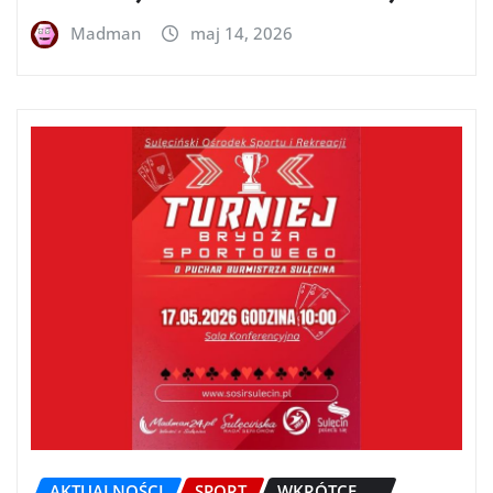
Madman
maj 14, 2026
AKTUALNOŚCI
SPORT
WKRÓTCE.....