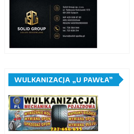
WULKANIZACJA „U PAWŁA”