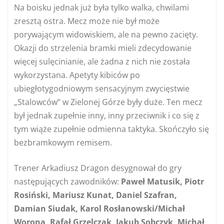
Na boisku jednak już była tylko walka, chwilami
zresztą ostra. Mecz może nie był może
porywającym widowiskiem, ale na pewno zacięty.
Okazji do strzelenia bramki mieli zdecydowanie
więcej sulęcinianie, ale żadna z nich nie została
wykorzystana. Apetyty kibiców po
ubiegłotygodniowym sensacyjnym zwycięstwie
„Stalowców” w Zielonej Górze były duże. Ten mecz
był jednak zupełnie inny, inny przeciwnik i co się z
tym wiąże zupełnie odmienna taktyka. Skończyło się
bezbramkowym remisem.
Trener Arkadiusz Dragon desygnował do gry
następujących zawodników:
Paweł Matusik, Piotr
Rosiński, Mariusz Kunat, Daniel Szafran,
Damian Siudak, Karol Rosłanowski/Michał
Worona, Rafał Grzelczak, Jakub Sobczyk, Michał