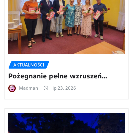
AKTUALNOŚCI
Pożegnanie pełne wzruszeń…
Madman
lip 23, 2026