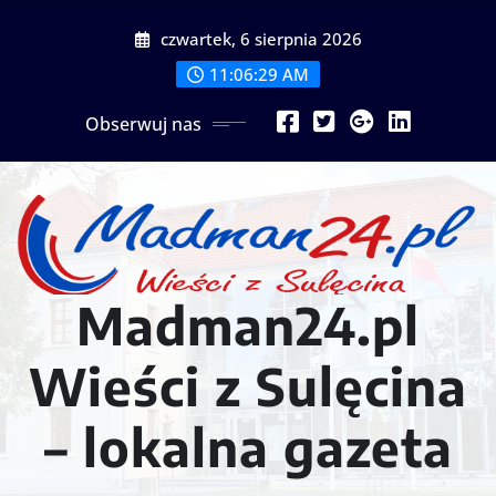
Przejdź
czwartek, 6 sierpnia 2026
do
treści
11:06:31 AM
Obserwuj nas
Madman24.pl
Wieści z Sulęcina
– lokalna gazeta