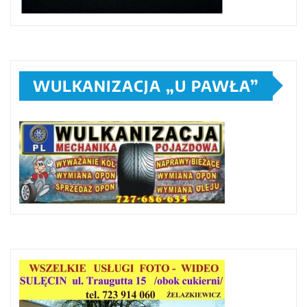
WULKANIZACJA „U PAWŁA”