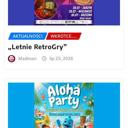
AKTUALNOŚCI
WKRÓTCE.....
„Letnie RetroGry”
Madman
lip 25, 2026