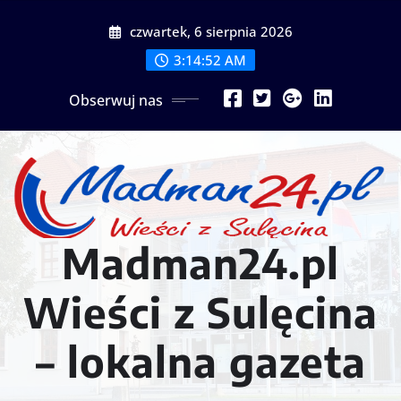
Przejdź
czwartek, 6 sierpnia 2026
do
treści
3:14:54 AM
Obserwuj nas
Madman24.pl
Wieści z Sulęcina
– lokalna gazeta