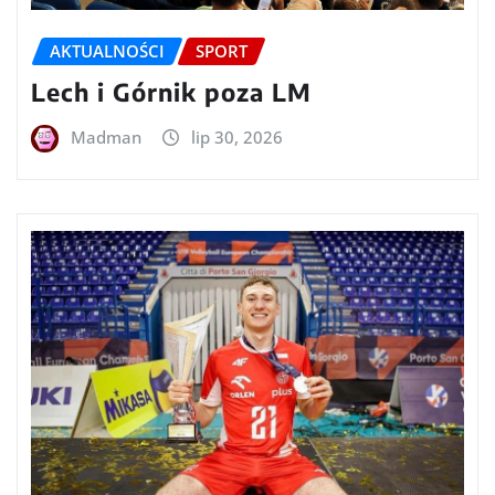
AKTUALNOŚCI
SPORT
Lech i Górnik poza LM
Madman
lip 30, 2026