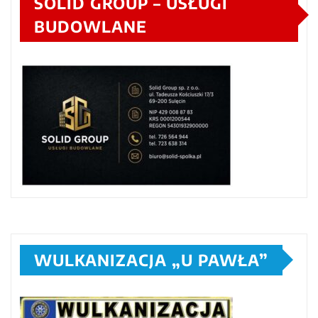
SOLID GROUP – USŁUGI
BUDOWLANE
WULKANIZACJA „U PAWŁA”