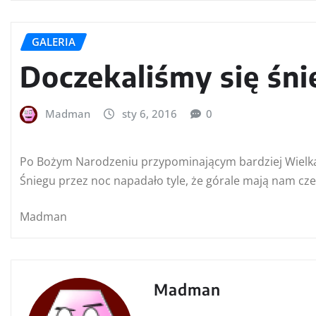
GALERIA
Doczekaliśmy się śni
Madman
sty 6, 2016
0
Po Bożym Narodzeniu przypominającym bardziej Wielkan
Śniegu przez noc napadało tyle, że górale mają nam cze
Madman
Madman