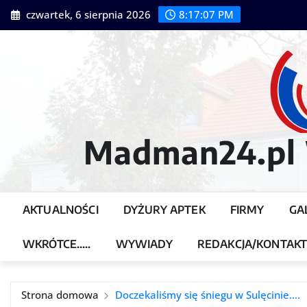
Przejdź
czwartek, 6 sierpnia 2026
8:17:08 PM
do
treści
Madman24.pl W
AKTUALNOŚCI
DYŻURY APTEK
FIRMY
GA
WKRÓTCE…..
WYWIADY
REDAKCJA/KONTAK
Strona domowa
Doczekaliśmy się śniegu w Sulęcinie….