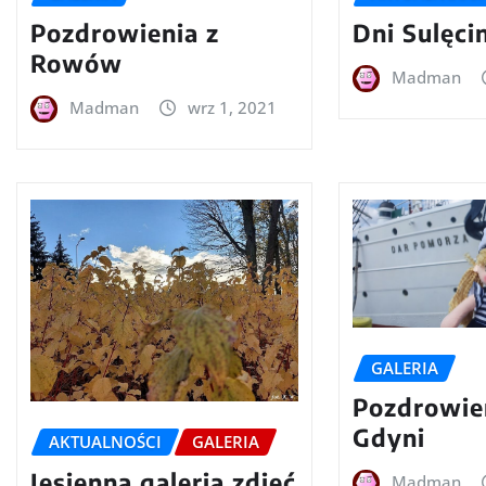
Pozdrowienia z
Dni Sulęci
Rowów
Madman
Madman
wrz 1, 2021
GALERIA
Pozdrowie
Gdyni
AKTUALNOŚCI
GALERIA
Jesienna galeria zdjęć
Madman