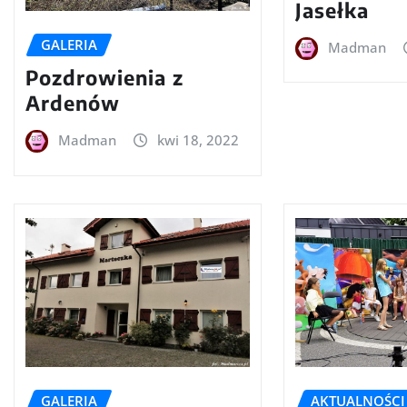
Jasełka
GALERIA
Madman
Pozdrowienia z
Ardenów
Madman
kwi 18, 2022
GALERIA
AKTUALNOŚCI