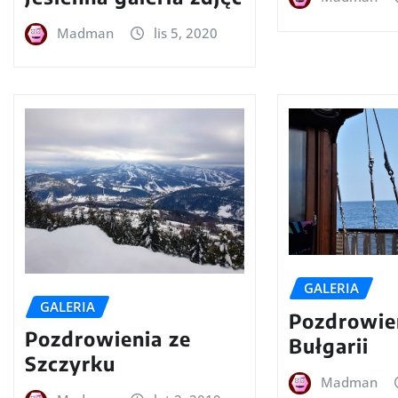
Madman
lis 5, 2020
GALERIA
GALERIA
Pozdrowie
Pozdrowienia ze
Bułgarii
Szczyrku
Madman