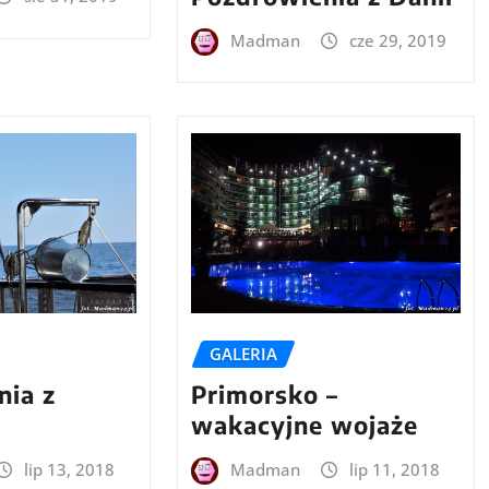
Madman
cze 29, 2019
GALERIA
nia z
Primorsko –
wakacyjne wojaże
lip 13, 2018
Madman
lip 11, 2018