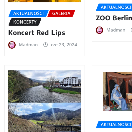
AKTUALNOŚCI
AKTUALNOŚCI
GALERIA
ZOO Berli
KONCERTY
Madman
Koncert Red Lips
Madman
cze 23, 2024
AKTUALNOŚCI