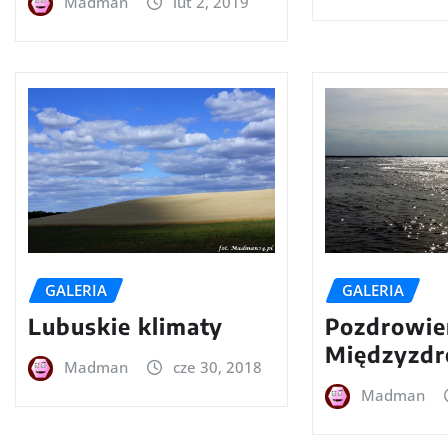
Madman
lut 2, 2019
GALERIA
GALERIA
Lubuskie klimaty
Pozdrowie
Międzyzdr
Madman
cze 30, 2018
Madman