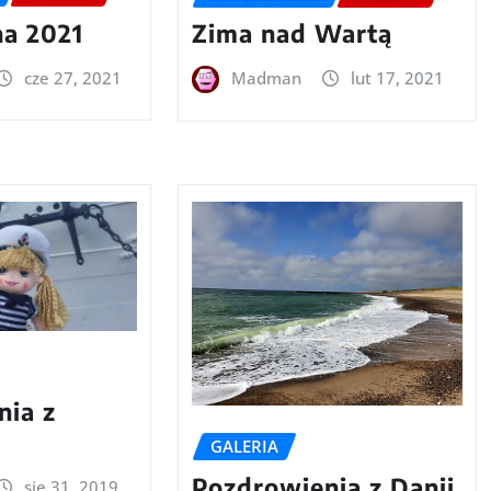
na 2021
Zima nad Wartą
cze 27, 2021
Madman
lut 17, 2021
nia z
GALERIA
Pozdrowienia z Danii
sie 31, 2019