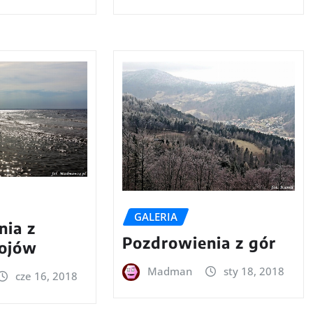
GALERIA
nia z
Pozdrowienia z gór
ojów
Madman
sty 18, 2018
cze 16, 2018