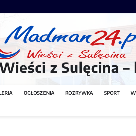
ieści z Sulęcina – 
LERIA
OGŁOSZENIA
ROZRYWKA
SPORT
W
T