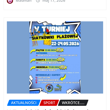
Madman
maj 17, 2026
AKTUALNOŚCI
SPORT
WKRÓTCE.....