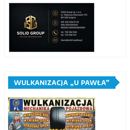
WULKANIZACJA „U PAWŁA”