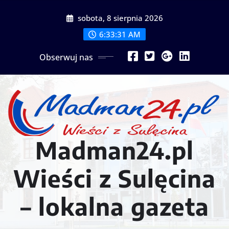
Przejdź
sobota, 8 sierpnia 2026
do
treści
6:33:33 AM
Obserwuj nas
Madman24.pl
Wieści z Sulęcina
– lokalna gazeta