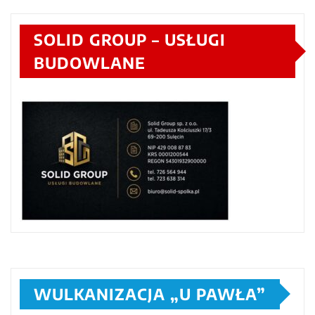
SOLID GROUP – USŁUGI
BUDOWLANE
WULKANIZACJA „U PAWŁA”