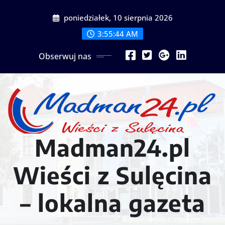
Przejdź
poniedziałek, 10 sierpnia 2026
do
treści
3:55:46 AM
Obserwuj nas
Madman24.pl
Wieści z Sulęcina
– lokalna gazeta