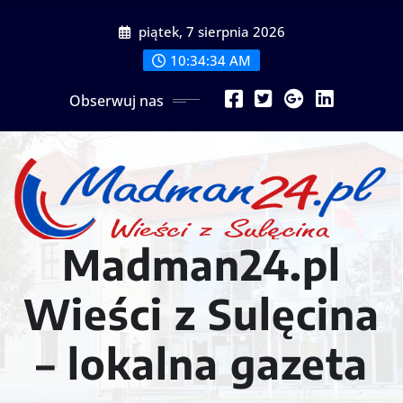
Przejdź
piątek, 7 sierpnia 2026
do
treści
10:34:37 AM
Obserwuj nas
Madman24.pl
Wieści z Sulęcina
– lokalna gazeta