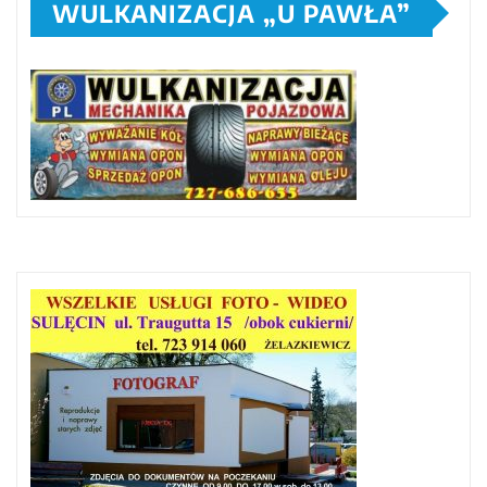
WULKANIZACJA „U PAWŁA”