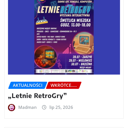
AKTUALNOŚCI
WKRÓTCE.....
„Letnie RetroGry”
Madman
lip 25, 2026