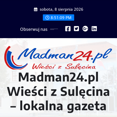
Przejdź
sobota, 8 sierpnia 2026
do
treści
8:51:11 PM
Obserwuj nas
Madman24.pl
Wieści z Sulęcina
– lokalna gazeta