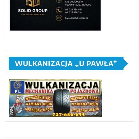
WULKANIZACJA „U PAWŁA”