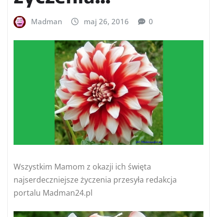
Madman
maj 26, 2016
0
Wszystkim Mamom z okazji ich święta
najserdeczniejsze życzenia przesyła redakcja
portalu Madman24.pl