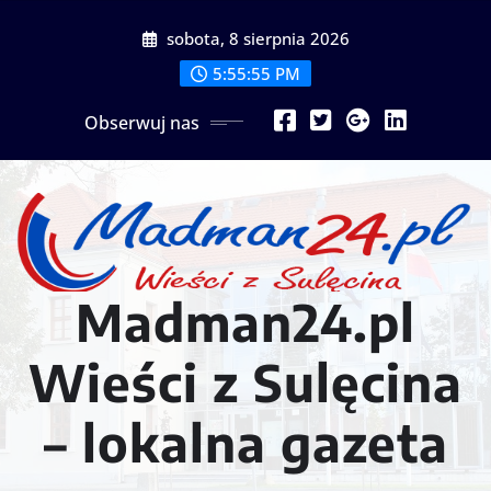
Przejdź
sobota, 8 sierpnia 2026
do
treści
5:55:58 PM
Obserwuj nas
Madman24.pl
Wieści z Sulęcina
– lokalna gazeta