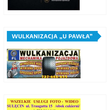
WULKANIZACJA „U PAWŁA”