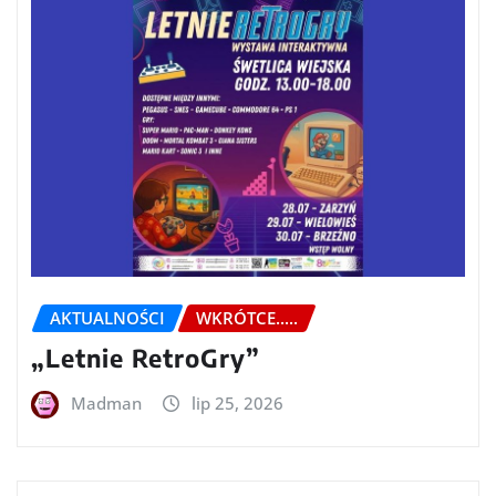
AKTUALNOŚCI
WKRÓTCE.....
„Letnie RetroGry”
Madman
lip 25, 2026