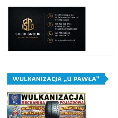
WULKANIZACJA „U PAWŁA”