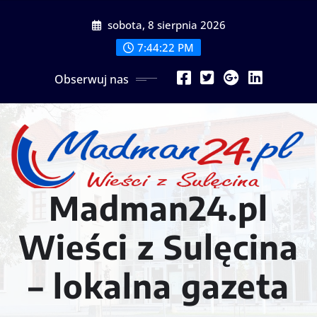
Przejdź
sobota, 8 sierpnia 2026
do
treści
7:44:25 PM
Obserwuj nas
Madman24.pl
Wieści z Sulęcina
– lokalna gazeta