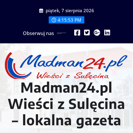
Przejdź
piątek, 7 sierpnia 2026
do
treści
4:15:55 PM
Obserwuj nas
Madman24.pl
Wieści z Sulęcina
– lokalna gazeta