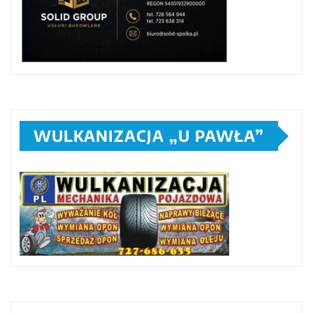
WULKANIZACJA „U PAWŁA”