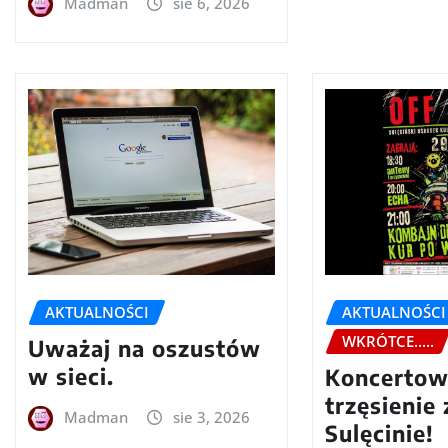
Madman
sie 6, 2026
AKTUALNOŚCI
AKTUALNOŚCI
WKRÓTCE.....
Uważaj na oszustów
w sieci.
Koncerto
trzęsienie
Madman
sie 3, 2026
Sulęcinie!