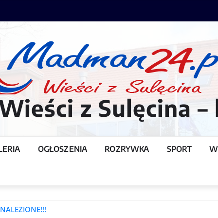
ieści z Sulęcina – 
LERIA
OGŁOSZENIA
ROZRYWKA
SPORT
W
T
DNALEZIONE!!!