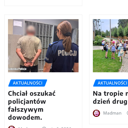
AKTUALNOŚCI
AKTUALNOŚCI
Chciał oszukać
Na tropie 
policjantów
dzień drug
fałszywym
Madman
dowodem.