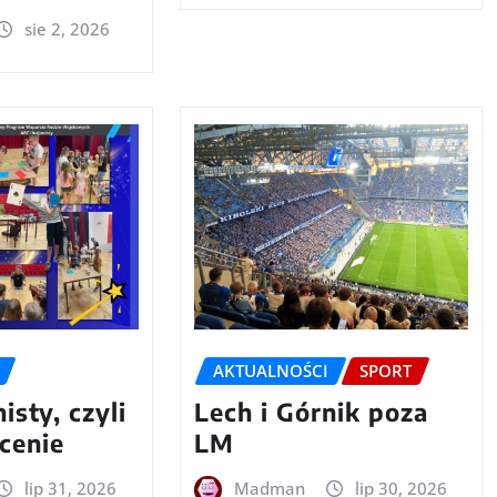
sie 2, 2026
AKTUALNOŚCI
SPORT
isty, czyli
Lech i Górnik poza
cenie
LM
lip 31, 2026
Madman
lip 30, 2026