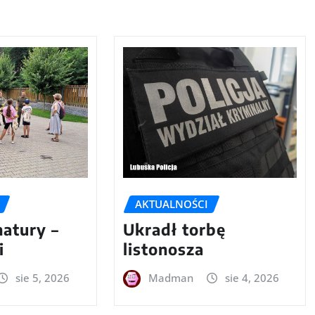
AKTUALNOŚCI
natury –
Ukradł torbę
i
listonosza
sie 5, 2026
Madman
sie 4, 2026