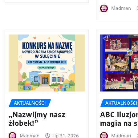
Madman
AKTUALNOŚCI
AKTUALNOŚCI
„Nazwijmy nasz
ABC iluzjon
żłobek!”
magia na s
Madman
lip 31, 2026
Madman