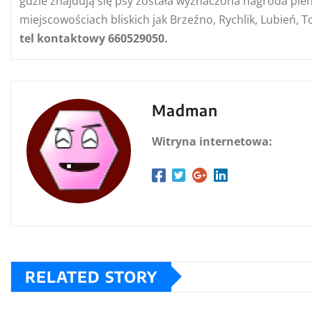
gdzie znajdują się psy została wyznaczona nagroda pien
miejscowościach
bliskich jak Brzeźno, Rychlik, Lubień,
tel kontaktowy 660529050.
Madman
Witryna internetowa:
RELATED STORY