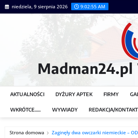
Przejdź
niedziela, 9 sierpnia 2026
9:02:57 AM
do
treści
Madman24.pl W
AKTUALNOŚCI
DYŻURY APTEK
FIRMY
GA
WKRÓTCE…..
WYWIADY
REDAKCJA/KONTAK
Strona domowa
Zaginęły dwa owczarki niemieckie – O