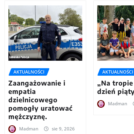
AKTUALNOŚCI
AKTUALNOŚCI
Zaangażowanie i
„Na tropie
empatia
dzień piąt
dzielnicowego
Madman
pomogły uratować
mężczyznę.
Madman
sie 9, 2026