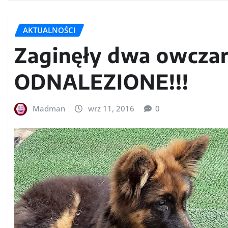
AKTUALNOŚCI
Zaginęły dwa owczark
ODNALEZIONE!!!
Madman
wrz 11, 2016
0