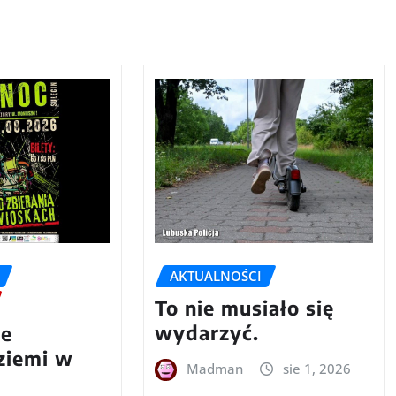
AKTUALNOŚCI
To nie musiało się
wydarzyć.
we
 ziemi w
Madman
sie 1, 2026