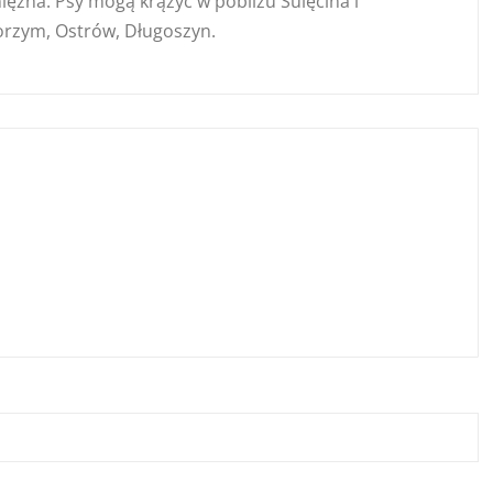
iężna. Psy mogą krążyć w pobliżu Sulęcina i
 Torzym, Ostrów, Długoszyn.