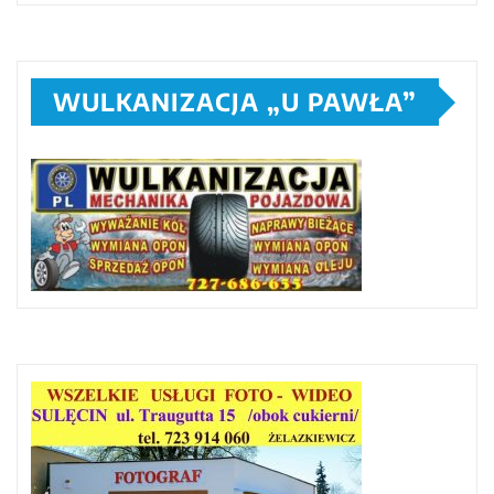
WULKANIZACJA „U PAWŁA”