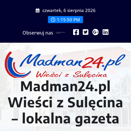
Przejdź
czwartek, 6 sierpnia 2026
do
treści
1:15:52 PM
Obserwuj nas
Madman24.pl
Wieści z Sulęcina
– lokalna gazeta