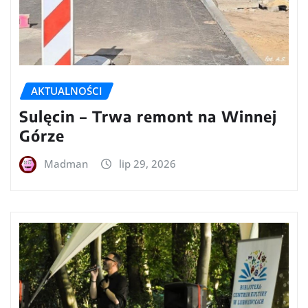
AKTUALNOŚCI
Sulęcin – Trwa remont na Winnej
Górze
Madman
lip 29, 2026