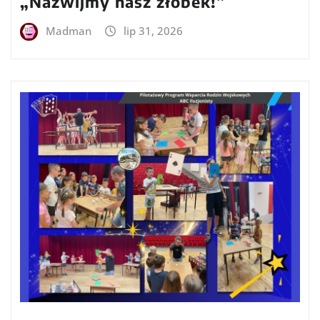
„Nazwijmy nasz żłobek!”
Madman
lip 31, 2026