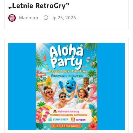
„Letnie RetroGry”
Madman
lip 25, 2026