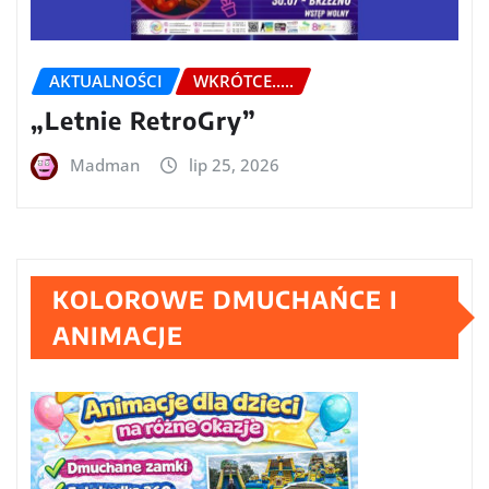
AKTUALNOŚCI
WKRÓTCE.....
„Letnie RetroGry”
Madman
lip 25, 2026
KOLOROWE DMUCHAŃCE I
ANIMACJE