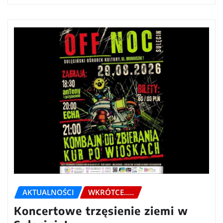
AKTUALNOŚCI
WKRÓTCE.....
Koncertowe trzęsienie ziemi w