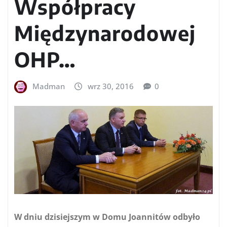
Współpracy
Międzynarodowej
OHP…
Madman
wrz 30, 2016
0
W dniu dzisiejszym w Domu Joannitów odbyło