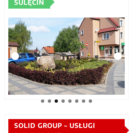
SULĘCIN
SOLID GROUP – USŁUGI