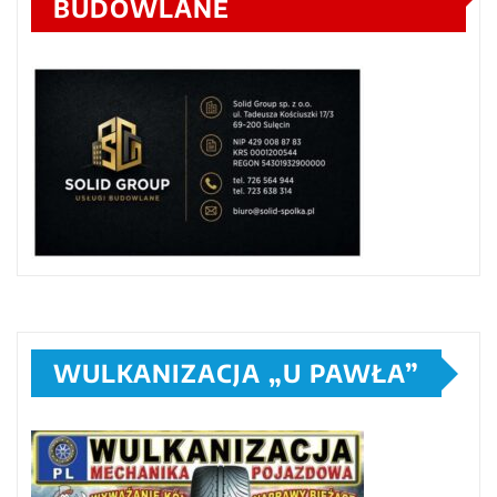
BUDOWLANE
WULKANIZACJA „U PAWŁA”