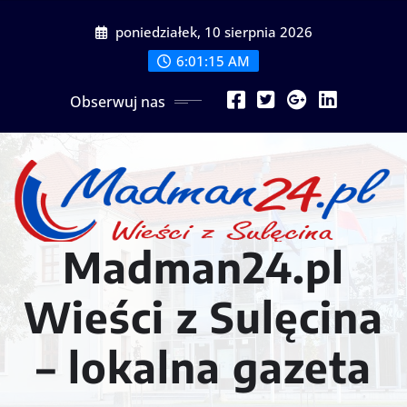
Przejdź
poniedziałek, 10 sierpnia 2026
do
treści
6:01:17 AM
Obserwuj nas
Madman24.pl
Wieści z Sulęcina
– lokalna gazeta