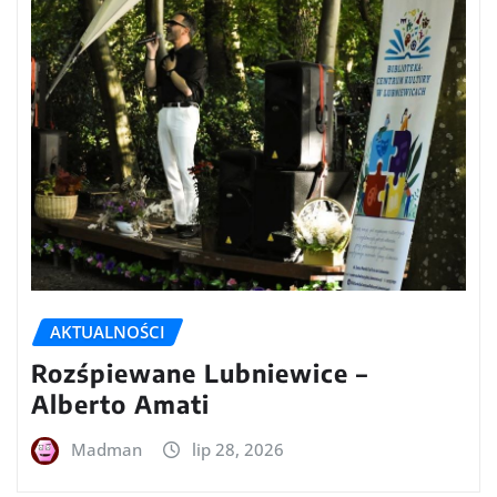
AKTUALNOŚCI
Rozśpiewane Lubniewice –
Alberto Amati
Madman
lip 28, 2026