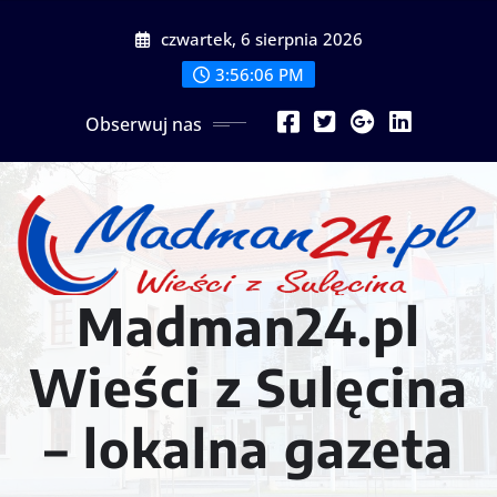
Przejdź
czwartek, 6 sierpnia 2026
do
treści
3:56:08 PM
Obserwuj nas
Madman24.pl
Wieści z Sulęcina
– lokalna gazeta