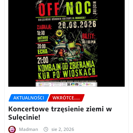
AKTUALNOŚCI
WKRÓTCE.....
Koncertowe trzęsienie ziemi w
Sulęcinie!
Madman
sie 2, 2026