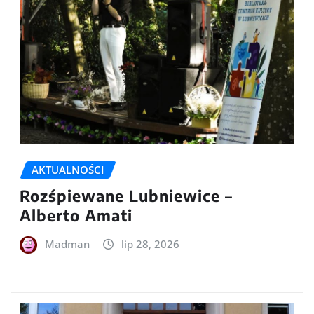
AKTUALNOŚCI
Rozśpiewane Lubniewice –
Alberto Amati
Madman
lip 28, 2026