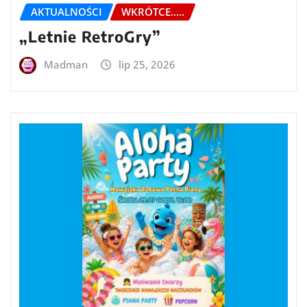
AKTUALNOŚCI
WKRÓTCE.....
„Letnie RetroGry”
Madman
lip 25, 2026