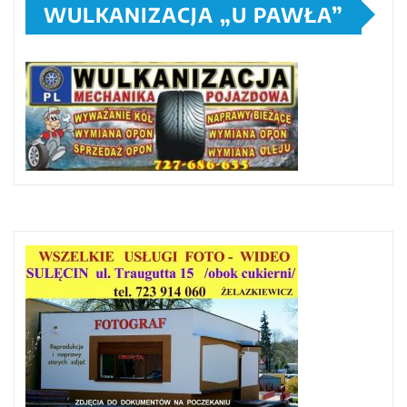
WULKANIZACJA „U PAWŁA”