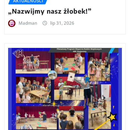
AKTUALNOŚCI
„Nazwijmy nasz żłobek!”
Madman
lip 31, 2026