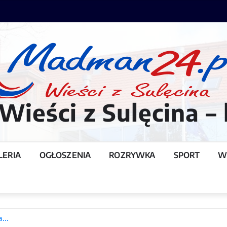
ieści z Sulęcina – 
LERIA
OGŁOSZENIA
ROZRYWKA
SPORT
W
T
sa…