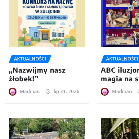
AKTUALNOŚCI
AKTUALNOŚCI
„Nazwijmy nasz
ABC iluzjon
żłobek!”
magia na s
Madman
lip 31, 2026
Madman