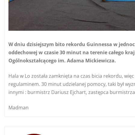
W dniu dzisiejszym bito rekordu Guinnessa w jedno
oddechowej w czasie 30 minut na terenie całego kraju
Ogólnokształcącego im. Adama Mickiewicza.
Hala w Lo została zamknięta na czas bicia rekordu, więc 
regulaminem. 30 minut udzielanej pomocy, taki był wyzn
innymi : burmistrz Dariusz Ejchart, zastępca burmistr
Madman