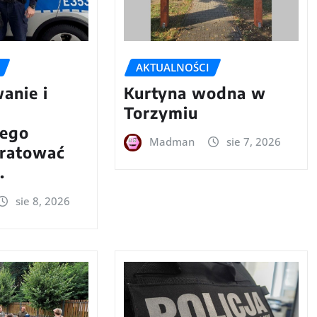
AKTUALNOŚCI
anie i
Kurtyna wodna w
Torzymiu
wego
Madman
sie 7, 2026
ratować
.
sie 8, 2026