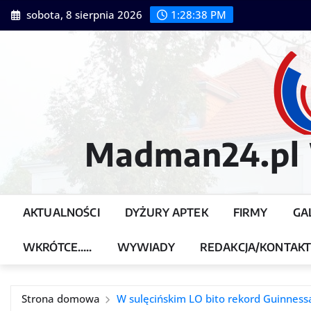
Przejdź
sobota, 8 sierpnia 2026
1:28:39 PM
do
treści
Madman24.pl W
AKTUALNOŚCI
DYŻURY APTEK
FIRMY
GA
WKRÓTCE…..
WYWIADY
REDAKCJA/KONTAK
Strona domowa
W sulęcińskim LO bito rekord Guinnes