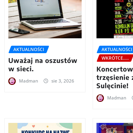
AKTUALNOŚCI
AKTUALNOŚCI
WKRÓTCE.....
Uważaj na oszustów
w sieci.
Koncerto
trzęsienie
Madman
sie 3, 2026
Sulęcinie!
Madman