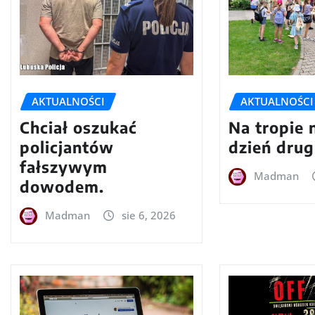
AKTUALNOŚCI
AKTUALNOŚCI
Chciał oszukać
Na tropie 
policjantów
dzień drug
fałszywym
Madman
dowodem.
Madman
sie 6, 2026