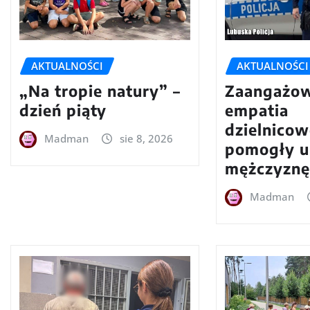
AKTUALNOŚCI
AKTUALNOŚCI
„Na tropie natury” –
Zaangażow
dzień piąty
empatia
dzielnico
Madman
sie 8, 2026
pomogły u
mężczyznę
Madman