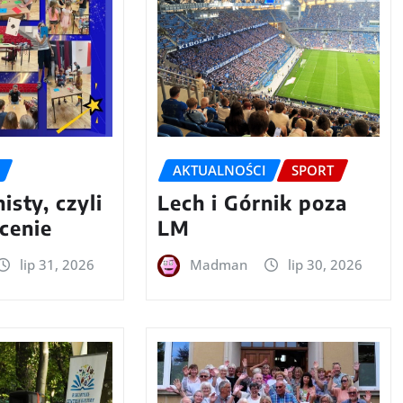
AKTUALNOŚCI
SPORT
isty, czyli
Lech i Górnik poza
cenie
LM
lip 31, 2026
Madman
lip 30, 2026