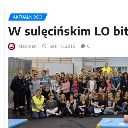
AKTUALNOŚCI
W sulęcińskim LO bi
Madman
paź 17, 2016
0