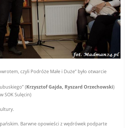
wrotem, czyli Podróże Małe i Duże” było otwarcie
ubuskiego” (
Krzysztof Gajda, Ryszard Orzechowski
)
ów SOK Sulęcin)
ultury.
zepańskim. Barwne opowieści z wędrówek podparte