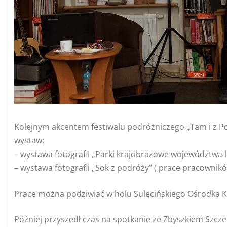
Kolejnym akcentem festiwalu podróżniczego „Tam i z Po
wystaw:
– wystawa fotografii „Parki krajobrazowe województwa l
– wystawa fotografii „Sok z podróży” ( prace pracownik
Prace można podziwiać w holu Sulęcińskiego Ośrodka K
Później przyszedł czas na spotkanie ze Zbyszkiem Szc