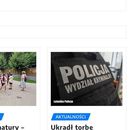
AKTUALNOŚCI
natury –
Ukradł torbę