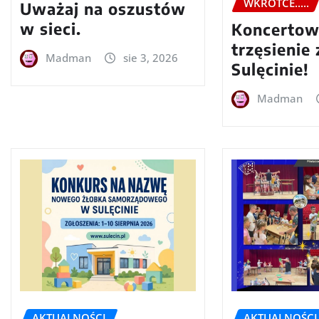
WKRÓTCE.....
Uważaj na oszustów
w sieci.
Koncerto
trzęsienie
Madman
sie 3, 2026
Sulęcinie!
Madman
AKTUALNOŚCI
AKTUALNOŚCI