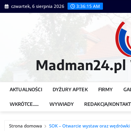
Przejdź
czwartek, 6 sierpnia 2026
3:36:17 AM
do
treści
Madman24.pl W
AKTUALNOŚCI
DYŻURY APTEK
FIRMY
GA
WKRÓTCE…..
WYWIADY
REDAKCJA/KONTAK
Strona domowa
SOK – Otwarcie wystaw oraz wędrówki