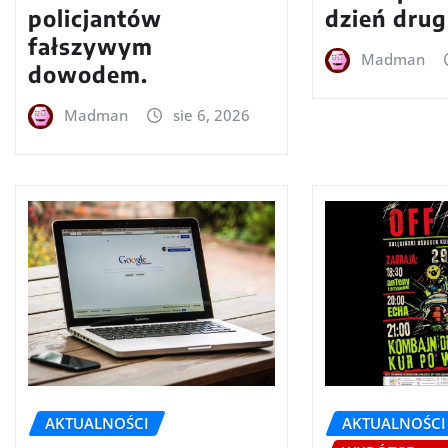
policjantów
dzień drug
fałszywym
Madman
dowodem.
Madman
sie 6, 2026
AKTUALNOŚCI
AKTUALNOŚCI