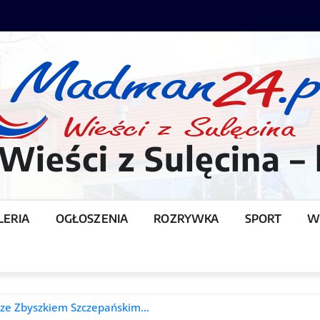
ieści z Sulęcina – 
LERIA
OGŁOSZENIA
ROZRYWKA
SPORT
W
T
 ze Zbyszkiem Szczepańskim…