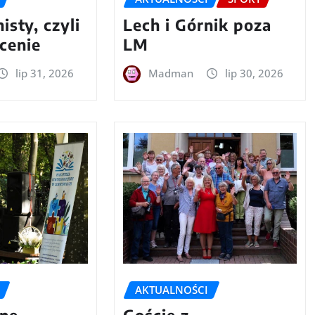
isty, czyli
Lech i Górnik poza
cenie
LM
lip 31, 2026
Madman
lip 30, 2026
AKTUALNOŚCI