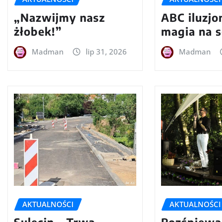
„Nazwijmy nasz
ABC iluzjon
żłobek!”
magia na s
Madman
lip 31, 2026
Madman
AKTUALNOŚCI
AKTUALNOŚCI