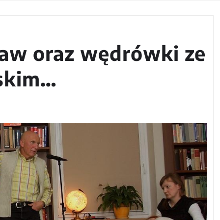
aw oraz wędrówki ze
skim…