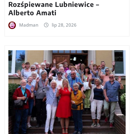
Rozśpiewane Lubniewice –
Alberto Amati
Madman
lip 28, 2026