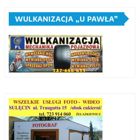
WULKANIZACJA „U PAWŁA”