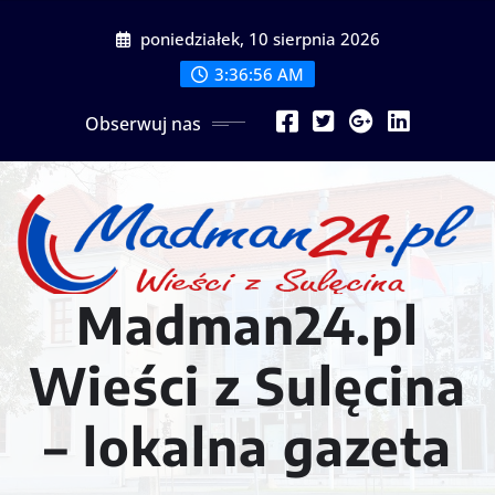
Przejdź
poniedziałek, 10 sierpnia 2026
do
treści
3:36:58 AM
Obserwuj nas
Madman24.pl
Wieści z Sulęcina
– lokalna gazeta