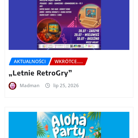
AKTUALNOŚCI
WKRÓTCE.....
„Letnie RetroGry”
Madman
lip 25, 2026