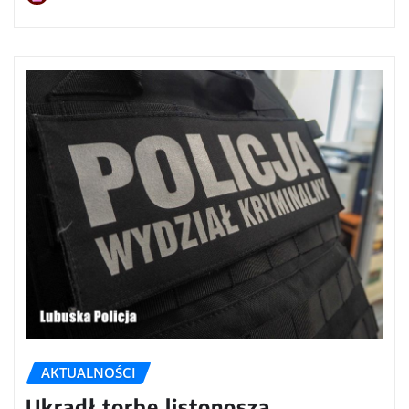
AKTUALNOŚCI
Ukradł torbę listonosza