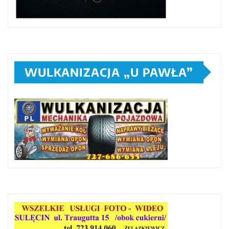
WULKANIZACJA „U PAWŁA”