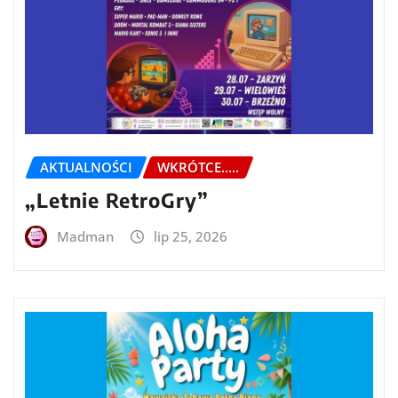
AKTUALNOŚCI
WKRÓTCE.....
„Letnie RetroGry”
Madman
lip 25, 2026