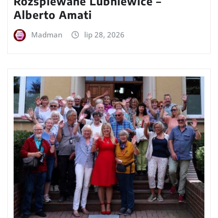
Rozśpiewane Lubniewice –
Alberto Amati
Madman
lip 28, 2026