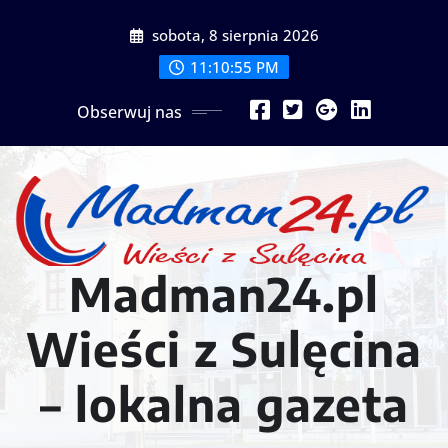
Przejdź
sobota, 8 sierpnia 2026
do
treści
11:10:56 PM
Obserwuj nas
Madman24.pl
Wieści z Sulęcina
– lokalna gazeta