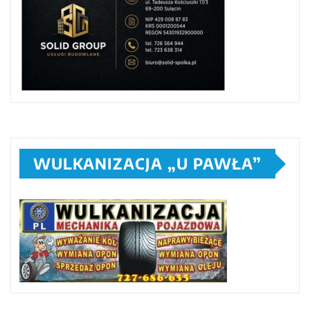
WULKANIZACJA „U PAWŁA”