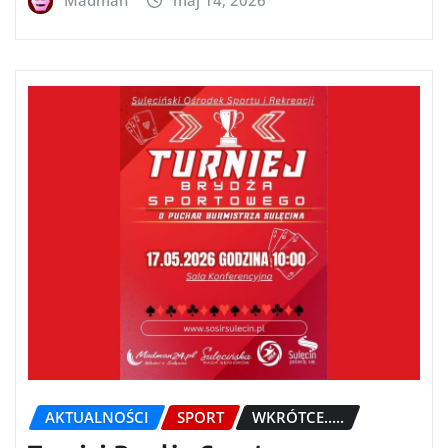
Madman
maj 14, 2026
AKTUALNOŚCI
SPORT
WKRÓTCE.....