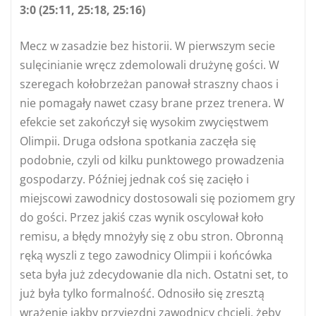
3:0 (25:11, 25:18, 25:16)
Mecz w zasadzie bez historii. W pierwszym secie
sulęcinianie wręcz zdemolowali drużynę gości. W
szeregach kołobrzeżan panował straszny chaos i
nie pomagały nawet czasy brane przez trenera. W
efekcie set zakończył się wysokim zwycięstwem
Olimpii. Druga odsłona spotkania zaczęła się
podobnie, czyli od kilku punktowego prowadzenia
gospodarzy. Później jednak coś się zacięło i
miejscowi zawodnicy dostosowali się poziomem gry
do gości. Przez jakiś czas wynik oscylował koło
remisu, a błędy mnożyły się z obu stron. Obronną
ręką wyszli z tego zawodnicy Olimpii i końcówka
seta była już zdecydowanie dla nich. Ostatni set, to
już była tylko formalność. Odnosiło się zresztą
wrażenie jakby przyjezdni zawodnicy chcieli, żeby