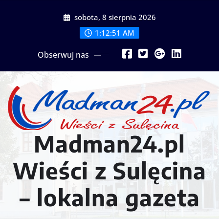
Przejdź
sobota, 8 sierpnia 2026
do
treści
1:12:54 AM
Obserwuj nas
Madman24.pl
Wieści z Sulęcina
– lokalna gazeta