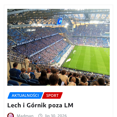
AKTUALNOŚCI
SPORT
Lech i Górnik poza LM
Madman
lip 30, 2026