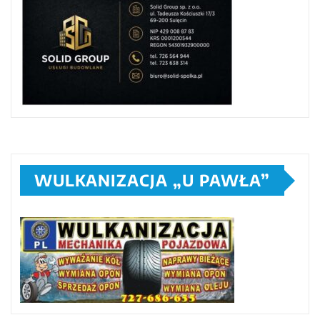
WULKANIZACJA „U PAWŁA”