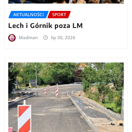
AKTUALNOŚCI
SPORT
Lech i Górnik poza LM
Madman
lip 30, 2026