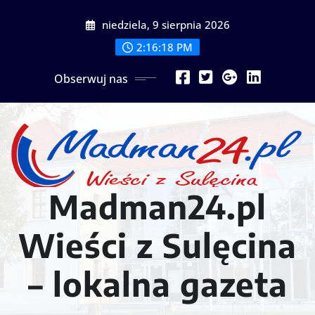
Przejdź
niedziela, 9 sierpnia 2026
do
treści
2:16:20 PM
Obserwuj nas
Madman24.pl
Wieści z Sulęcina
– lokalna gazeta