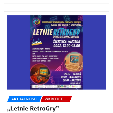
AKTUALNOŚCI
WKRÓTCE.....
„Letnie RetroGry”