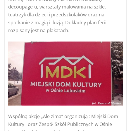
decoupage-u, warsztaty malowania na szkle,
teatrzyk dla dzieci i przedszkolaków oraz na
spotkanie z magią i iluzją. Dokładny plan ferii
rozpisany jest na plakatach.
Wspólną akcję „Ale zima” organizują : Miejski Dom
Kultury i oraz Zespół Szkół Publicznych w Ośnie