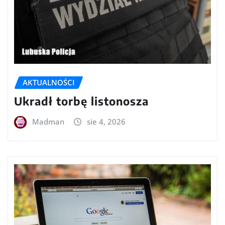
AKTUALNOŚCI
Ukradł torbę listonosza
Madman
sie 4, 2026