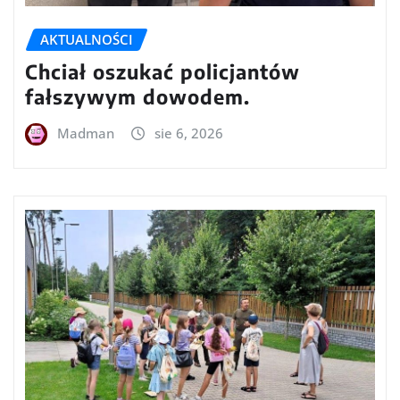
AKTUALNOŚCI
Chciał oszukać policjantów
fałszywym dowodem.
Madman
sie 6, 2026