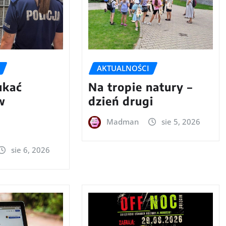
AKTUALNOŚCI
ukać
Na tropie natury –
w
dzień drugi
m
Madman
sie 5, 2026
sie 6, 2026