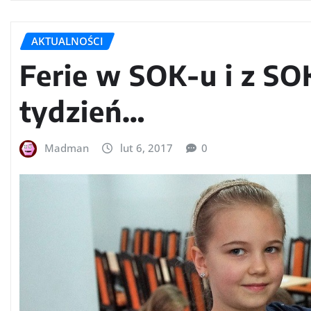
AKTUALNOŚCI
Ferie w SOK-u i z SO
tydzień…
Madman
lut 6, 2017
0