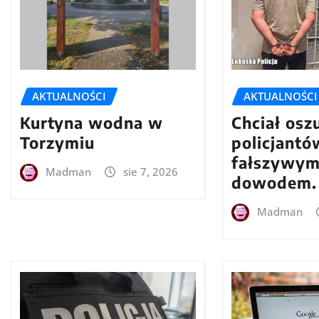
AKTUALNOŚCI
AKTUALNOŚCI
Kurtyna wodna w
Chciał osz
Torzymiu
policjantó
fałszywy
Madman
sie 7, 2026
dowodem.
Madman