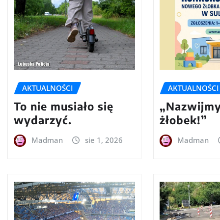
AKTUALNOŚCI
AKTUALNOŚCI
To nie musiało się
„Nazwijmy
wydarzyć.
żłobek!”
Madman
sie 1, 2026
Madman