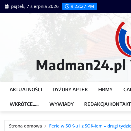
Przejdź
piątek, 7 sierpnia 2026
9:22:28 PM
do
treści
Madman24.pl W
AKTUALNOŚCI
DYŻURY APTEK
FIRMY
GA
WKRÓTCE…..
WYWIADY
REDAKCJA/KONTAK
Strona domowa
Ferie w SOK-u i z SOK-iem – drugi tydz