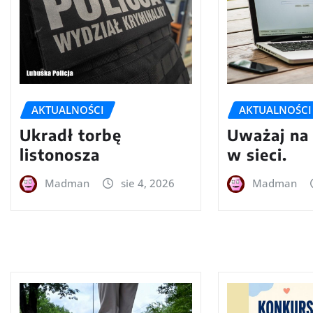
AKTUALNOŚCI
AKTUALNOŚCI
Ukradł torbę
Uważaj na
listonosza
w sieci.
Madman
sie 4, 2026
Madman