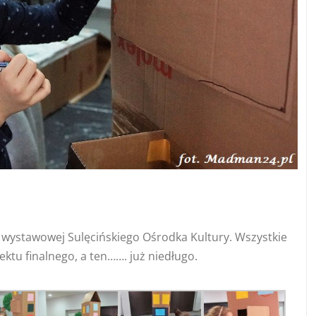
li wystawowej Sulęcińskiego Ośrodka Kultury. Wszystkie
ektu finalnego, a ten……. już niedługo.