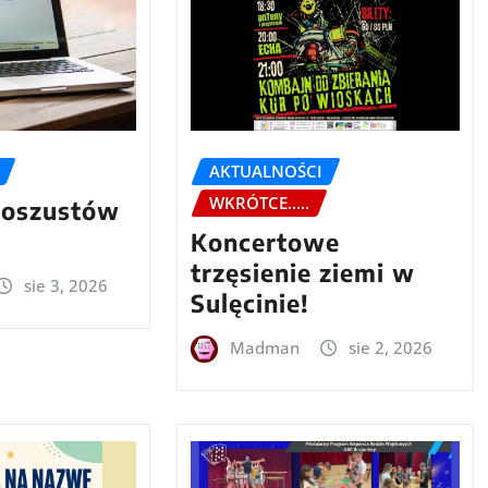
AKTUALNOŚCI
WKRÓTCE.....
 oszustów
Koncertowe
trzęsienie ziemi w
sie 3, 2026
Sulęcinie!
Madman
sie 2, 2026