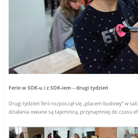
Ferie w SOK-u i z SOK-iem – drugi tydzień
Drugi tydzień ferii rozpoczął się „placem budowy” w sa
działania owiane są tajemnicą, przynajmniej do czasu ef