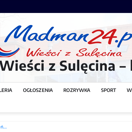
ieści z Sulęcina – 
LERIA
OGŁOSZENIA
ROZRYWKA
SPORT
W
T
ień…