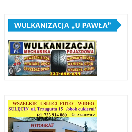
WULKANIZACJA „U PAWŁA”