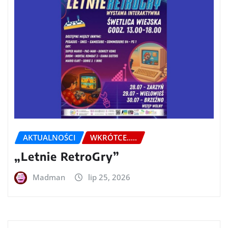
AKTUALNOŚCI
WKRÓTCE.....
„Letnie RetroGry”
Madman
lip 25, 2026