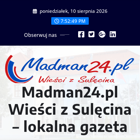
Przejdź
poniedziałek, 10 sierpnia 2026
do
treści
7:52:52 PM
Obserwuj nas
Madman24.pl
Wieści z Sulęcina
– lokalna gazeta