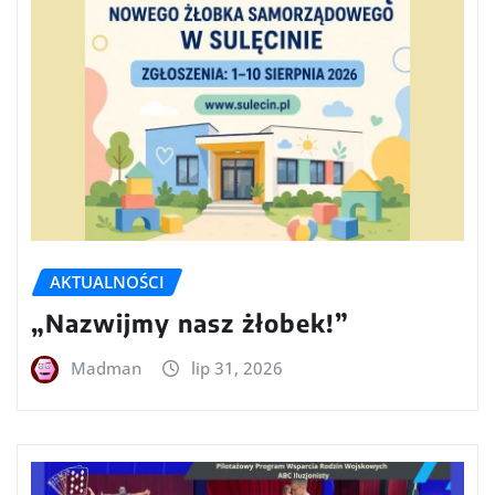
AKTUALNOŚCI
„Nazwijmy nasz żłobek!”
Madman
lip 31, 2026