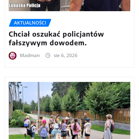
AKTUALNOŚCI
Chciał oszukać policjantów
fałszywym dowodem.
Madman
sie 6, 2026