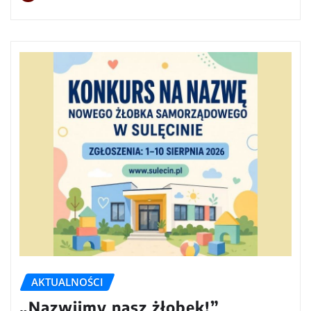
AKTUALNOŚCI
„Nazwijmy nasz żłobek!”