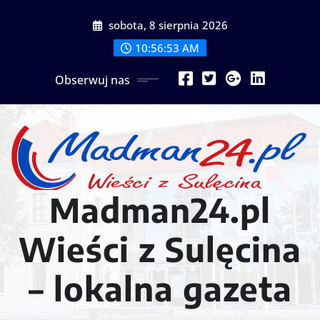
Przejdź
sobota, 8 sierpnia 2026
do
treści
10:56:54 AM
Obserwuj nas
Madman24.pl
Wieści z Sulęcina
– lokalna gazeta