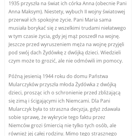
1935 przyszła na świat ich córka Anna (obecnie Pani
Anna Maksym). Niestety, wybuch II wojny światowej
przerwał ich spokojne życie. Pani Maria sama
musiała borykać się z wszelkimi trudami niełatwego
w tym czasie życia, gdy jej mąż poszedł na wojnę.
Jeszcze przed wyruszeniem męża na wojnę przyjęli
pod swój dach Żydówkę z dwójką dzieci. Wiedzieli
czym może to grozić, ale nie odmówili im pomocy.
Późną jesienią 1944 roku do domu Państwa
Mularczyków przyszła młoda Żydówka z dwójką
dzieci, prosząc ich o schronienie przed zbliżającą
się zimą i ścigającymi ich Niemcami. Dla Pani
Mularczyk była to straszna decyzja, gdyż zdawała
sobie sprawę, że wykrycie tego faktu przez
Niemców grozi śmiercią nie tylko tych osób, ale
również jej całej rodziny. Mimo tego strasznego