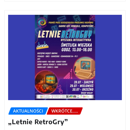
AKTUALNOŚCI
WKRÓTCE.....
„Letnie RetroGry”