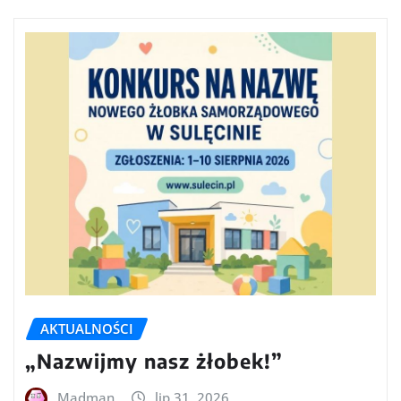
AKTUALNOŚCI
„Nazwijmy nasz żłobek!”
Madman
lip 31, 2026