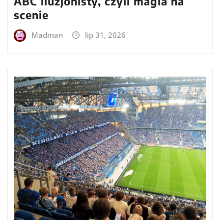
ABC iluzjonisty, czyli magia na
scenie
Madman
lip 31, 2026