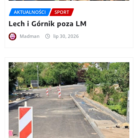
AKTUALNOŚCI
SPORT
Lech i Górnik poza LM
Madman
lip 30, 2026