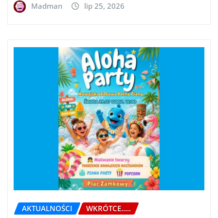
Madman
lip 25, 2026
AKTUALNOŚCI
WKRÓTCE.....