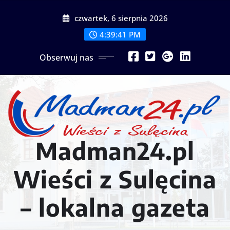
Przejdź
czwartek, 6 sierpnia 2026
do
treści
4:39:44 PM
Obserwuj nas
Madman24.pl
Wieści z Sulęcina
– lokalna gazeta