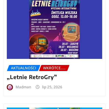
AKTUALNOŚCI
WKRÓTCE.....
„Letnie RetroGry”
Madman
lip 25, 2026