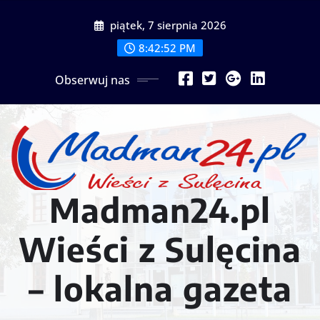
Przejdź
piątek, 7 sierpnia 2026
do
treści
8:42:54 PM
Obserwuj nas
Madman24.pl
Wieści z Sulęcina
– lokalna gazeta