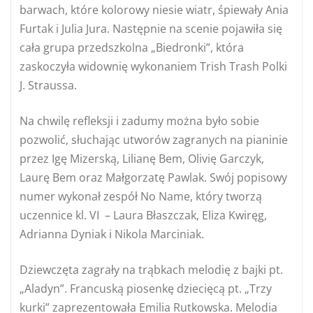
barwach, które kolorowy niesie wiatr, śpiewały Ania
Furtak i Julia Jura. Następnie na scenie pojawiła się
cała grupa przedszkolna „Biedronki”, która
zaskoczyła widownię wykonaniem Trish Trash Polki
J. Straussa.
Na chwilę refleksji i zadumy można było sobie
pozwolić, słuchając utworów zagranych na pianinie
przez Igę Mizerską, Lilianę Bem, Olivię Garczyk,
Laurę Bem oraz Małgorzatę Pawlak. Swój popisowy
numer wykonał zespół No Name, który tworzą
uczennice kl. VI – Laura Błaszczak, Eliza Kwiręg,
Adrianna Dyniak i Nikola Marciniak.
Dziewczęta zagrały na trąbkach melodię z bajki pt.
„Aladyn”. Francuską piosenkę dziecięcą pt. „Trzy
kurki” zaprezentowała Emilia Rutkowska. Melodia