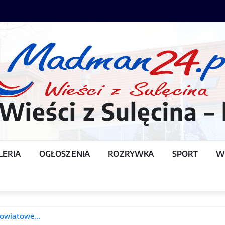
ieści z Sulęcina – 
LERIA
OGŁOSZENIA
ROZRYWKA
SPORT
W
T
 Powiatowe…