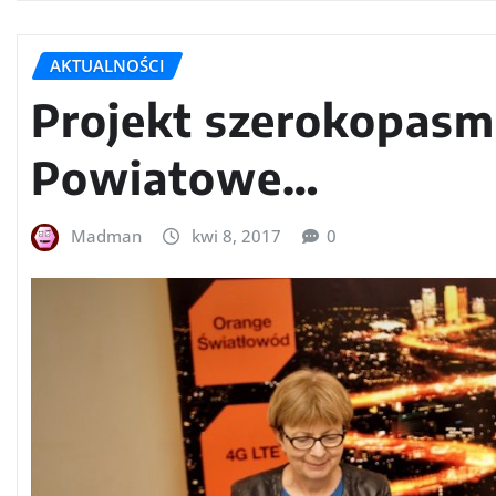
AKTUALNOŚCI
Projekt szerokopas
Powiatowe…
Madman
kwi 8, 2017
0