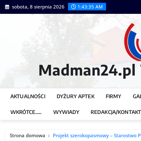
Przejdź
sobota, 8 sierpnia 2026
1:43:37 AM
do
treści
Madman24.pl W
AKTUALNOŚCI
DYŻURY APTEK
FIRMY
GA
WKRÓTCE…..
WYWIADY
REDAKCJA/KONTAK
Strona domowa
Projekt szerokopasmowy – Starostwo