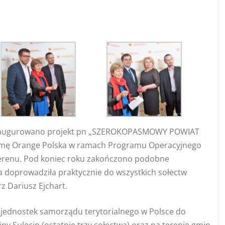
zainaugurowano projekt pn „SZEROKOPASMOWY POWIAT
firmę Orange Polska w ramach Programu Operacyjnego
o terenu. Pod koniec roku zakończono podobne
a doprowadziła praktycznie do wszystkich sołectw
z Dariusz Ejchart.
h jednostek samorządu terytorialnego w Polsce do
iny Sulęcin (ostatnie trzy sołectwa) oraz na terenie gmin