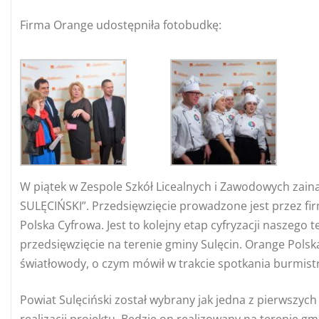
Firma Orange udostępniła fotobudkę:
W piątek w Zespole Szkół Licealnych i Zawodowych 
SULĘCIŃSKI”. Przedsięwzięcie prowadzone jest przez 
Polska Cyfrowa.
Jest to kolejny etap cyfryzacji naszeg
przedsięwzięcie na terenie gminy Sulęcin. Orange Polsk
światłowody, o czym mówił w trakcie spotkania burmistr
Powiat Sulęciński został wybrany jak jedna z pierwszyc
realizacji projektu. Będzie on realizowany na terenie gm