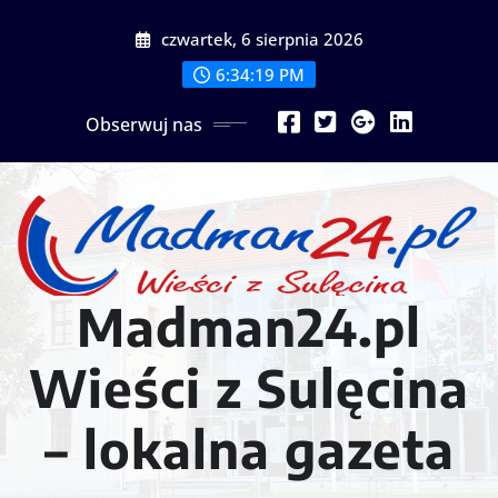
Przejdź
czwartek, 6 sierpnia 2026
do
treści
6:34:21 PM
Obserwuj nas
Madman24.pl
Wieści z Sulęcina
– lokalna gazeta