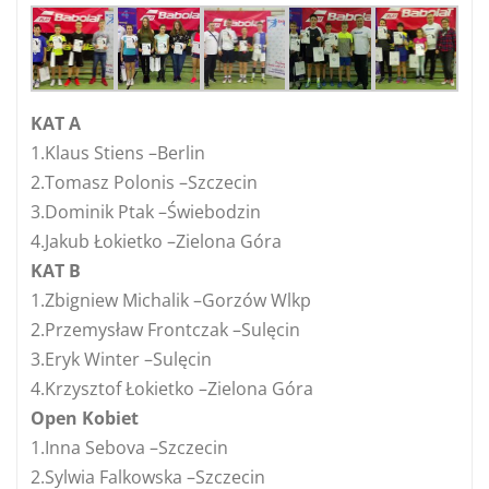
KAT A
1.Klaus Stiens –Berlin
2.Tomasz Polonis –Szczecin
3.Dominik Ptak –Świebodzin
4.Jakub Łokietko –Zielona Góra
KAT B
1.Zbigniew Michalik –Gorzów Wlkp
2.Przemysław Frontczak –Sulęcin
3.Eryk Winter –Sulęcin
4.Krzysztof Łokietko –Zielona Góra
Open Kobiet
1.Inna Sebova –Szczecin
2.Sylwia Falkowska –Szczecin