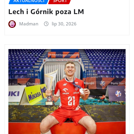
AKTUALNOŚCI
SPORT
Lech i Górnik poza LM
Madman
lip 30, 2026