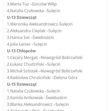
3.Marta Tuz –Gorzów Wlkp
4.Natalia Czułowska –Sulęcin
U-13 Dziewcząt
1.Weronika Aleksandrowicz-Sulęcin
2.Aleksandra Cieplak –Sulęcin
3.Hanna Sot –Świebodzin
4.Julia Łaniec –Sulęcin
U-13 Chłopców
1.Cezary Morgaś –Nowogród Bobrzański
2.Łukasz Chudziński –Sulęcin
3.Michał Szóstak –Nowogród Bobrzański
4.Radosław Chruściński –Zielona Góra
U-15 Dziewcząt
1.Natalia Czułowska –Sulęcin
2.Kamila Antkowiak –Świebodzin
3.Blanka Aleksandrowicz –Sulęcin
4.Aleksandra Ptak –Świebodzin