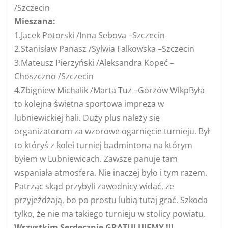
/Szczecin
Mieszana:
1.Jacek Potorski /Inna Sebova –Szczecin
2.Stanisław Panasz /Sylwia Falkowska –Szczecin
3.Mateusz Pierzyński /Aleksandra Kopeć –
Choszczno /Szczecin
4.Zbigniew Michalik /Marta Tuz –Gorzów WlkpByła
to kolejna świetna sportowa impreza w
lubniewickiej hali. Duży plus należy się
organizatorom za wzorowe ogarnięcie turnieju. Był
to któryś z kolei turniej badmintona na którym
byłem w Lubniewicach. Zawsze panuje tam
wspaniała atmosfera. Nie inaczej było i tym razem.
Patrząc skąd przybyli zawodnicy widać, że
przyjeżdżają, bo po prostu lubią tutaj grać. Szkoda
tylko, że nie ma takiego turnieju w stolicy powiatu.
Wszystkim Serdecznie GRATULUJEMY !!!