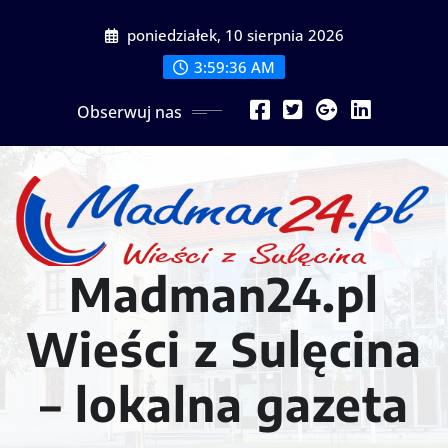
Przejdź
poniedziałek, 10 sierpnia 2026
do
treści
3:59:39 AM
Obserwuj nas
Madman24.pl
Wieści z Sulęcina
– lokalna gazeta