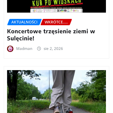
AKTUALNOŚCI
WKRÓTCE.....
Koncertowe trzęsienie ziemi w
Sulęcinie!
Madman
sie 2, 2026