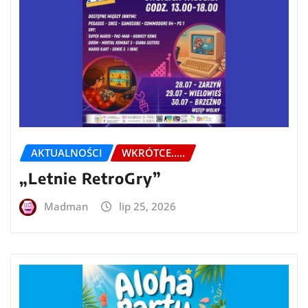
AKTUALNOŚCI
WKRÓTCE.....
„Letnie RetroGry”
Madman
lip 25, 2026