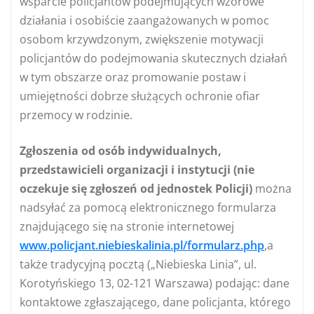
wsparcie policjantów podejmujących wzorowe
działania i osobiście zaangażowanych w pomoc
osobom krzywdzonym, zwiększenie motywacji
policjantów do podejmowania skutecznych działań
w tym obszarze oraz promowanie postaw i
umiejętności dobrze służących ochronie ofiar
przemocy w rodzinie.
Zgłoszenia od osób indywidualnych,
przedstawicieli organizacji i instytucji (nie
oczekuje się zgłoszeń od jednostek Policji)
można
nadsyłać za pomocą elektronicznego formularza
znajdującego się na stronie internetowej
www.policjant.niebieskalinia.pl/formularz.php
,a
także tradycyjną pocztą („Niebieska Linia”, ul.
Korotyńskiego 13, 02-121 Warszawa) podając: dane
kontaktowe zgłaszającego, dane policjanta, którego