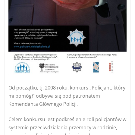
Od początku, tj. 2008 roku, konkurs „Policjant, który
mi pomógł” odbywa się pod patronatem
Komendanta Głównego Policji.
Celem konkursu jest podkreślenie roli policjantów w
systemie przeciwdziałania przemocy w rodzinie,