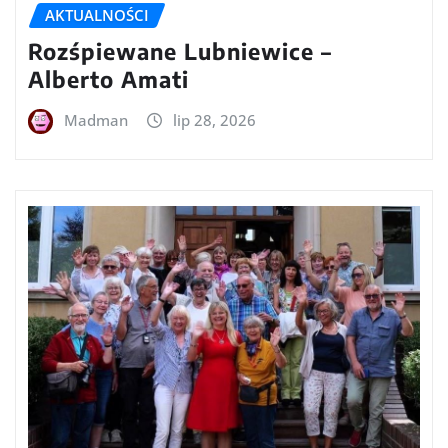
AKTUALNOŚCI
Rozśpiewane Lubniewice –
Alberto Amati
Madman
lip 28, 2026