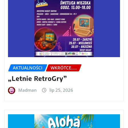
AKTUALNOŚCI
WKRÓTCE.....
„Letnie RetroGry”
Madman
lip 25, 2026