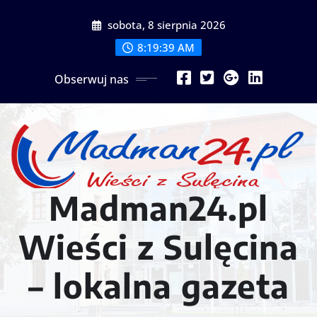
Przejdź
sobota, 8 sierpnia 2026
do
treści
8:19:41 AM
Obserwuj nas
Madman24.pl
Wieści z Sulęcina
– lokalna gazeta