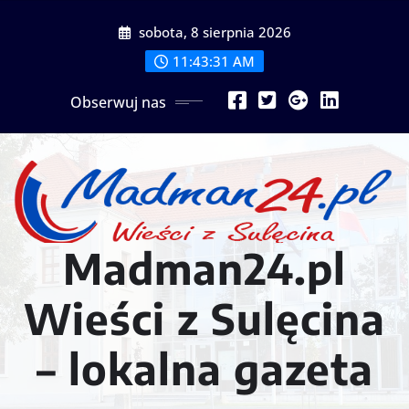
Przejdź
sobota, 8 sierpnia 2026
do
treści
11:43:34 AM
Obserwuj nas
Madman24.pl
Wieści z Sulęcina
– lokalna gazeta