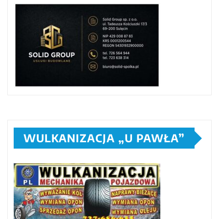
WULKANIZACJA „U PAWŁA”