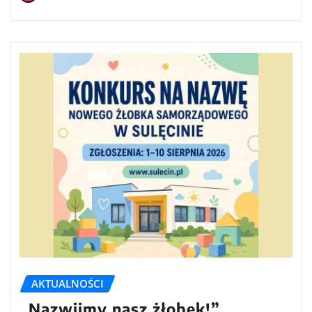
AKTUALNOŚCI
„Nazwijmy nasz żłobek!”