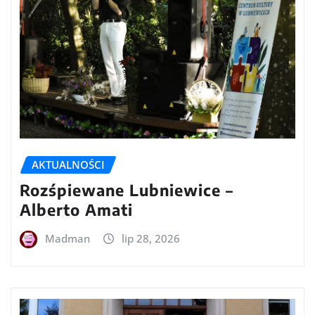
AKTUALNOŚCI
Rozśpiewane Lubniewice –
Alberto Amati
Madman
lip 28, 2026