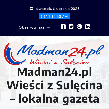
Przejdź
czwartek, 6 sierpnia 2026
do
treści
11:10:52 AM
Obserwuj nas
Madman24.pl
Wieści z Sulęcina
– lokalna gazeta