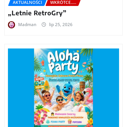
AKTUALNOŚCI
WKRÓTCE.....
„Letnie RetroGry”
Madman
lip 25, 2026