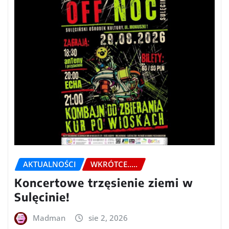
AKTUALNOŚCI
WKRÓTCE.....
Koncertowe trzęsienie ziemi w
Sulęcinie!
Madman
sie 2, 2026