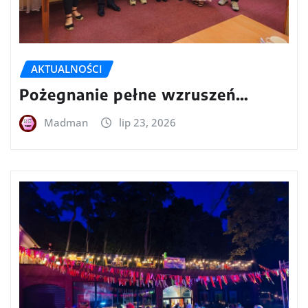
AKTUALNOŚCI
Pożegnanie pełne wzruszeń…
Madman
lip 23, 2026