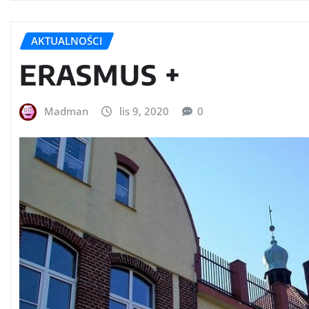
AKTUALNOŚCI
ERASMUS +
Madman
lis 9, 2020
0