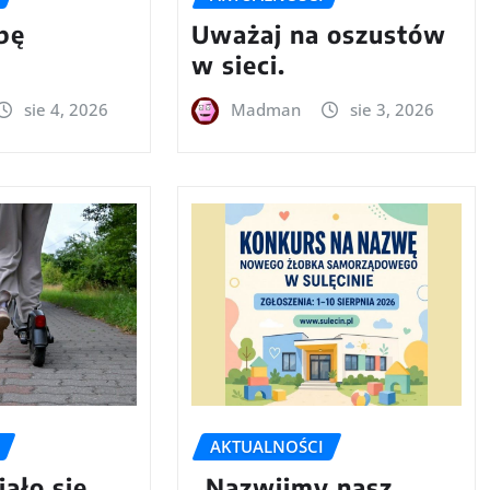
bę
Uważaj na oszustów
w sieci.
sie 4, 2026
Madman
sie 3, 2026
AKTUALNOŚCI
iało się
„Nazwijmy nasz