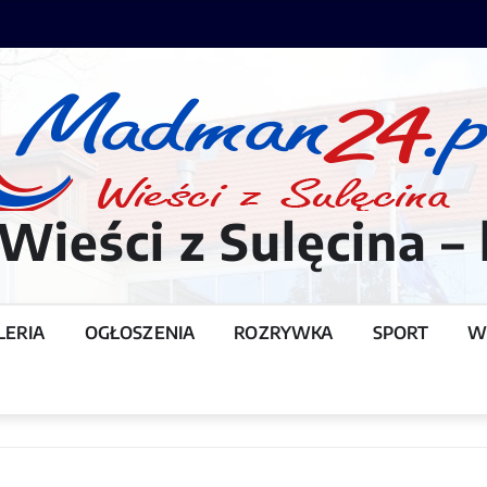
ieści z Sulęcina – 
LERIA
OGŁOSZENIA
ROZRYWKA
SPORT
W
T