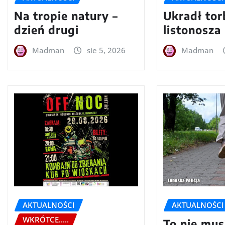
Na tropie natury –
Ukradł tor
dzień drugi
listonosza
Madman
sie 5, 2026
Madman
AKTUALNOŚCI
AKTUALNOŚCI
WKRÓTCE.....
To nie mus