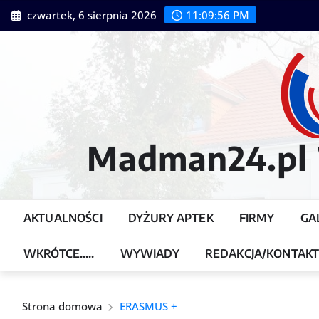
Przejdź
czwartek, 6 sierpnia 2026
11:09:58 PM
do
treści
Madman24.pl W
AKTUALNOŚCI
DYŻURY APTEK
FIRMY
GA
WKRÓTCE…..
WYWIADY
REDAKCJA/KONTAK
Strona domowa
ERASMUS +