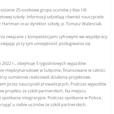
zostanie 25-osobowa grupa uczniów z klas I-III.
etowej szkoły. Informacji udzielają również nauczyciele
z Hartman oraz dyrektor szkoły, p. Tomasz Walenciak.
dania związane z kompetencjami cyfrowymi we współpracy
 rozwijając przy tym umiejętność posługiwania się
eń 2022 r., obejmuje 5 tygodniowych wyjazdów
nie międzynarodowe w Sulęcinie, finansowane w całości
órzy sumiennie realizowali działania projektowe.
nem przez nauczycieli prowadzących. Podczas wyjazdów
w projektu ze szkół partnerskich. Na miejscu
 spotkania integracyjne. Podczas spotkania w Polsce,
rzyjąć u siebie uczniów ze szkół partnerskich.