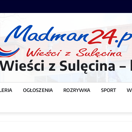
ieści z Sulęcina – 
LERIA
OGŁOSZENIA
ROZRYWKA
SPORT
W
T