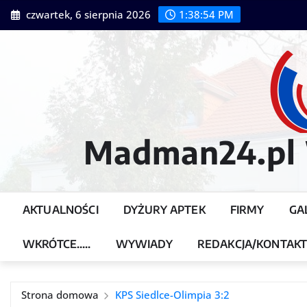
Przejdź
czwartek, 6 sierpnia 2026
1:38:56 PM
do
treści
Madman24.pl W
AKTUALNOŚCI
DYŻURY APTEK
FIRMY
GA
WKRÓTCE…..
WYWIADY
REDAKCJA/KONTAK
Strona domowa
KPS Siedlce-Olimpia 3:2