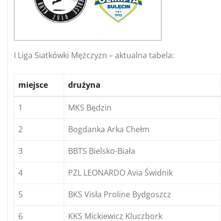
I Liga Siatkówki Mężczyzn – aktualna tabela:
miejsce
drużyna
1
MKS Będzin
2
Bogdanka Arka Chełm
3
BBTS Bielsko-Biała
4
PZL LEONARDO Avia Świdnik
5
BKS Visła Proline Bydgoszcz
6
KKS Mickiewicz Kluczbork