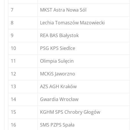
7
MKST Astra Nowa Sól
8
Lechia Tomaszów Mazowiecki
9
REA BAS Białystok
10
PSG KPS Siedlce
11
Olimpia Sulęcin
12
MCKiS Jaworzno
13
AZS AGH Kraków
14
Gwardia Wrocław
15
KGHM SPS Chrobry Głogów
16
SMS PZPS Spała