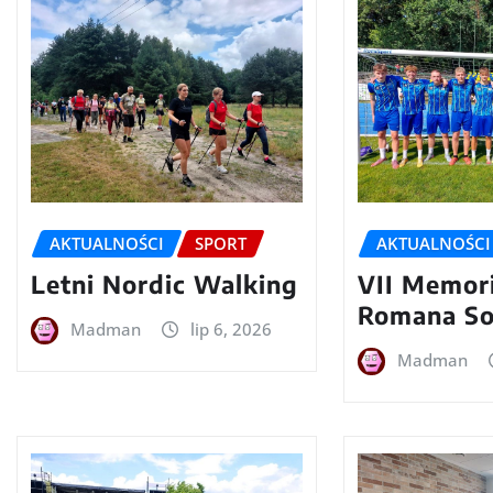
AKTUALNOŚCI
SPORT
AKTUALNOŚCI
Letni Nordic Walking
VII Memori
Romana S
Madman
lip 6, 2026
Madman