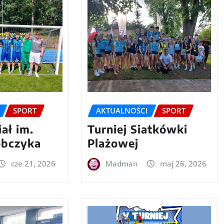
SPORT
AKTUALNOŚCI
SPORT
ał im.
Turniej Siatkówki
obczyka
Plażowej
cze 21, 2026
Madman
maj 26, 2026