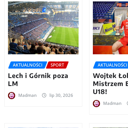
AKTUALNOŚCI
SPORT
AKTUALNOŚCI
Lech i Górnik poza
Wojtek Ło
LM
Mistrzem 
U18!
Madman
lip 30, 2026
Madman