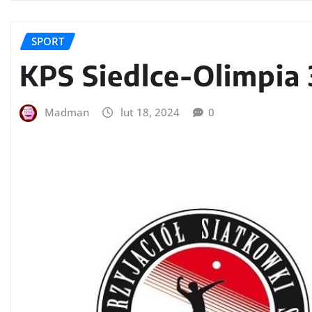
SPORT
KPS Siedlce-Olimpia 
Madman
lut 18, 2024
0