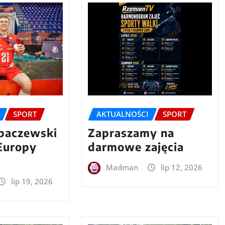
SPORT
AKTUALNOŚCI
SPORT
baczewski
Zapraszamy na
Europy
darmowe zajęcia
Madman
lip 12, 2026
lip 19, 2026