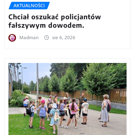
AKTUALNOŚCI
Chciał oszukać policjantów
fałszywym dowodem.
Madman
sie 6, 2026