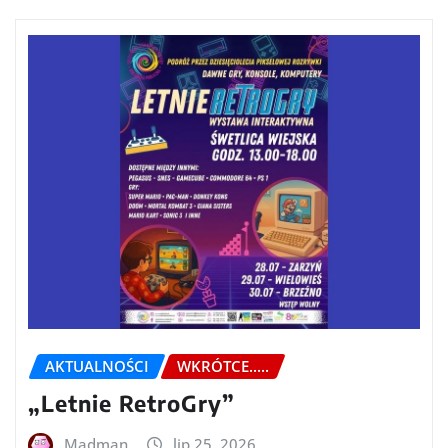
AKTUALNOŚCI
WKRÓTCE.....
„Letnie RetroGry”
Madman
lip 25, 2026