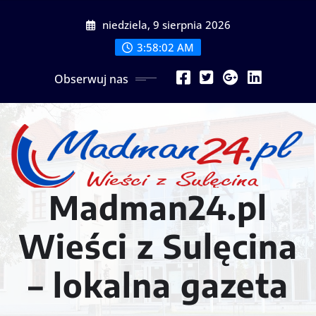
Przejdź
niedziela, 9 sierpnia 2026
do
treści
3:58:04 AM
Obserwuj nas
Madman24.pl
Wieści z Sulęcina
– lokalna gazeta