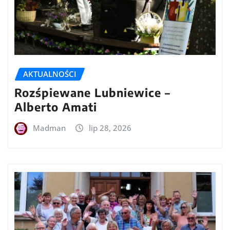
AKTUALNOŚCI
Rozśpiewane Lubniewice –
Alberto Amati
Madman
lip 28, 2026