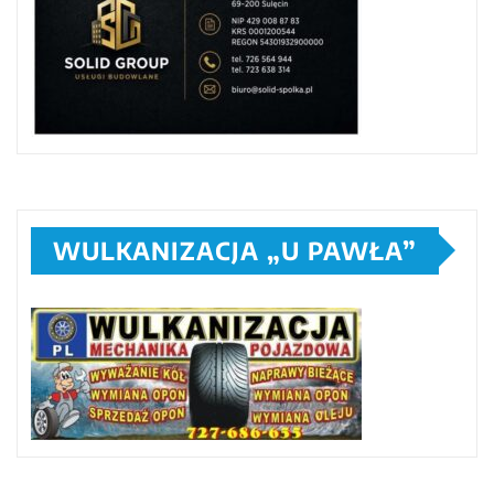
WULKANIZACJA „U PAWŁA”