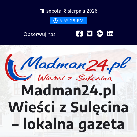
Przejdź
sobota, 8 sierpnia 2026
do
treści
5:55:31 PM
Obserwuj nas
Madman24.pl
Wieści z Sulęcina
– lokalna gazeta