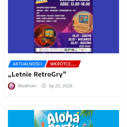
AKTUALNOŚCI
WKRÓTCE.....
„Letnie RetroGry”
Madman
lip 25, 2026