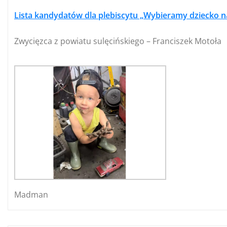
Lista kandydatów dla plebiscytu „Wybieramy dziecko n
Zwycięzca z powiatu sulęcińskiego – Franciszek Motoła
Madman