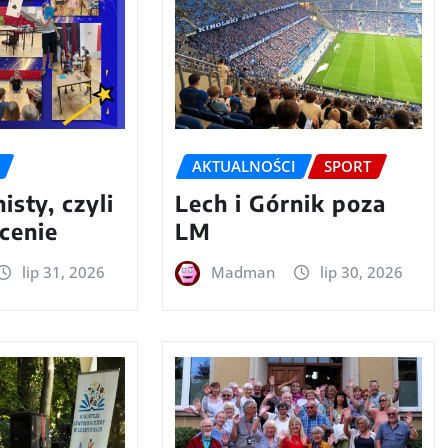
AKTUALNOŚCI
SPORT
isty, czyli
Lech i Górnik poza
cenie
LM
lip 31, 2026
Madman
lip 30, 2026