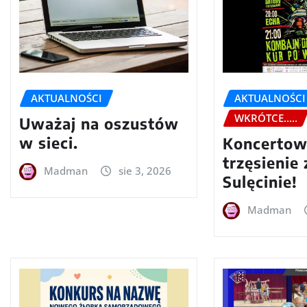
AKTUALNOŚCI
AKTUALNOŚCI
WKRÓTCE.....
Uważaj na oszustów
w sieci.
Koncerto
trzęsienie
Madman
sie 3, 2026
Sulęcinie!
Madman