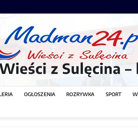
ieści z Sulęcina – 
LERIA
OGŁOSZENIA
ROZRYWKA
SPORT
W
T