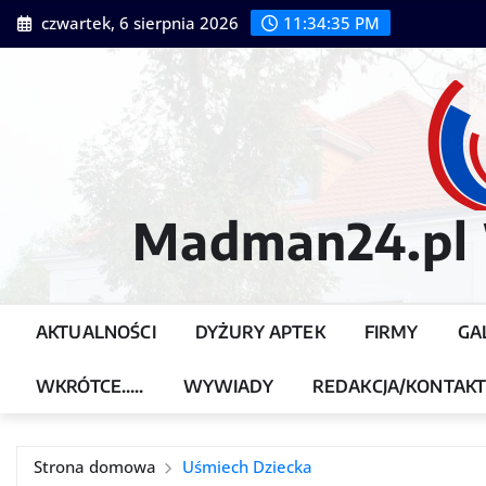
Przejdź
czwartek, 6 sierpnia 2026
11:34:37 PM
do
treści
Madman24.pl W
AKTUALNOŚCI
DYŻURY APTEK
FIRMY
GA
WKRÓTCE…..
WYWIADY
REDAKCJA/KONTAK
Strona domowa
Uśmiech Dziecka