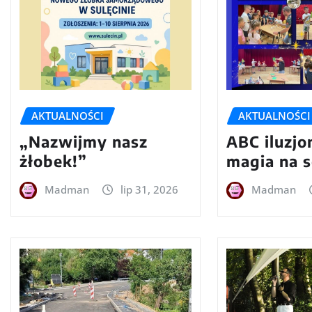
AKTUALNOŚCI
AKTUALNOŚCI
„Nazwijmy nasz
ABC iluzjon
żłobek!”
magia na s
Madman
lip 31, 2026
Madman