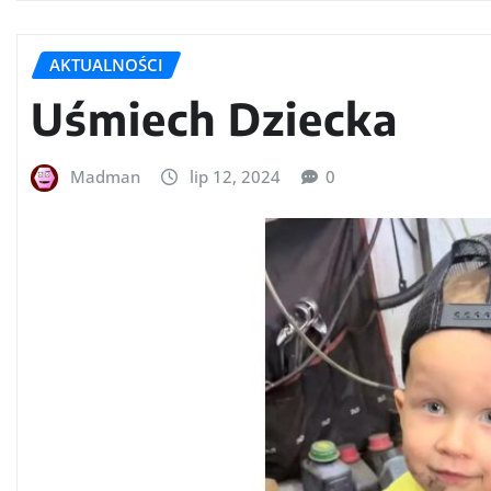
AKTUALNOŚCI
Uśmiech Dziecka
Madman
lip 12, 2024
0