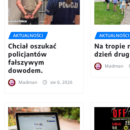
AKTUALNOŚCI
AKTUALNOŚCI
Chciał oszukać
Na tropie 
policjantów
dzień drug
fałszywym
Madman
dowodem.
Madman
sie 6, 2026