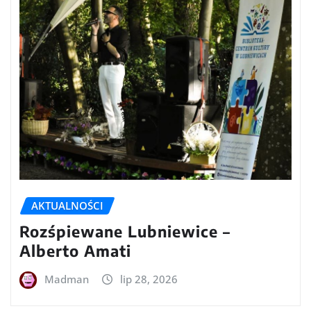
AKTUALNOŚCI
Rozśpiewane Lubniewice –
Alberto Amati
Madman
lip 28, 2026