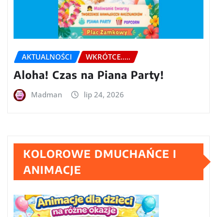
AKTUALNOŚCI
WKRÓTCE.....
Aloha! Czas na Piana Party!
Madman
lip 24, 2026
KOLOROWE DMUCHAŃCE I
ANIMACJE