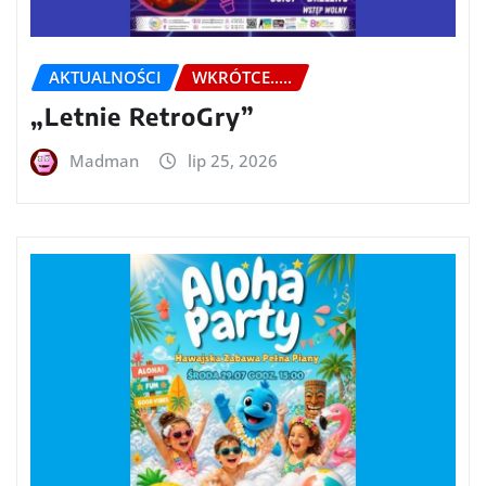
AKTUALNOŚCI
WKRÓTCE.....
„Letnie RetroGry”
Madman
lip 25, 2026