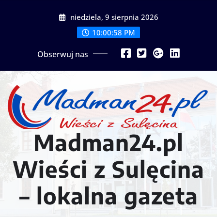
Przejdź
niedziela, 9 sierpnia 2026
do
treści
10:01:00 PM
Obserwuj nas
Madman24.pl
Wieści z Sulęcina
– lokalna gazeta