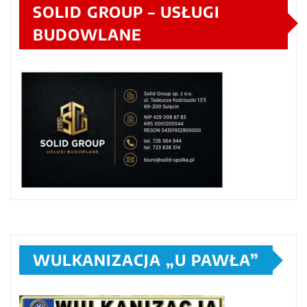
SOLID GROUP – USŁUGI
BUDOWLANE
WULKANIZACJA „U PAWŁA”