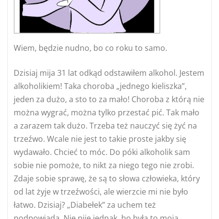
Wiem, będzie nudno, bo co roku to samo.
Dzisiaj mija 31 lat odkąd odstawiłem alkohol. Jestem
alkoholikiem! Taka choroba „jednego kieliszka”,
jeden za dużo, a sto to za mało! Choroba z którą nie
można wygrać, można tylko przestać pić. Tak mało
a zarazem tak dużo. Trzeba też nauczyć się żyć na
trzeźwo. Wcale nie jest to takie proste jakby się
wydawało. Chcieć to móc. Do póki alkoholik sam
sobie nie pomoże, to nikt za niego tego nie zrobi.
Zdaje sobie sprawę, że są to słowa człowieka, który
od lat żyje w trzeźwości, ale wierzcie mi nie było
łatwo. Dzisiaj? „Diabełek” za uchem też
podpowiada. Nie piję jednak, bo była to moja