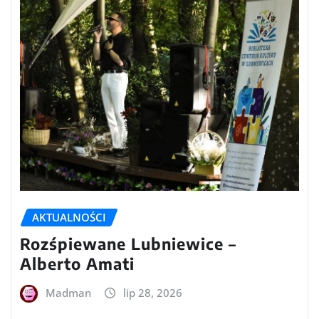
AKTUALNOŚCI
Rozśpiewane Lubniewice –
Alberto Amati
Madman
lip 28, 2026