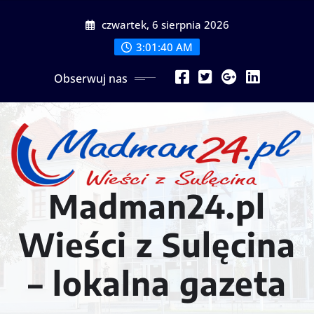
Przejdź
czwartek, 6 sierpnia 2026
do
treści
3:01:42 AM
Obserwuj nas
Madman24.pl
Wieści z Sulęcina
– lokalna gazeta