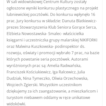
W sali widowiskowej Centrum Kultury zostały
ogłoszone wyniki konkursu plastycznego na projekt
lubniewickiej pocztówki. Do konkursu wpłynęło 16
prac. Jury konkursu w składzie: Danuta Blatkiewicz-
prezes Stowarzyszenia Klub Seniora Gorące Serca,
Elżbieta Nowostawska- Smalec- właścicielka
księgarni i uczestniczka grupy malarskiej NIKIFORKI
oraz Malwina Kuszkowska- podinspektor ds.
rozwoju, oświaty i promocji wybrało 7 prac, na bazie
których powstanie seria pocztówek. Autorami
wyróżnionych prac są: Amelia Radwańska,
Franciszek Kościukiewicz, Iga Ralcewicz, Julia
Dudziak, Nina Tymeczko, Oliwia Orzechowska,
Wojciech Zgierski. Wszystkim uczestnikom
dziękujemy za ich zaangażowanie, a mieszkańcom i
turystom niebawem oddamy w ręce unikatowe
widokówki.