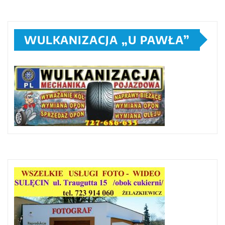
WULKANIZACJA „U PAWŁA”