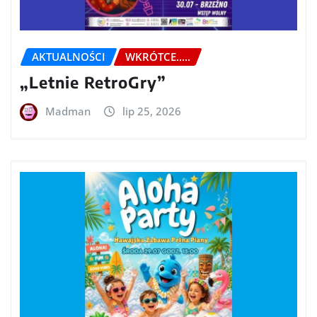
AKTUALNOŚCI
WKRÓTCE.....
„Letnie RetroGry”
Madman
lip 25, 2026