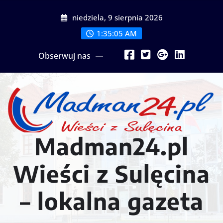
Przejdź
niedziela, 9 sierpnia 2026
do
treści
1:35:07 AM
Obserwuj nas
Madman24.pl
Wieści z Sulęcina
– lokalna gazeta