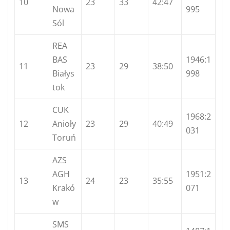
10
23
33
42:47
Nowa
995
Sól
REA
BAS
1946:1
11
23
29
38:50
Białys
998
tok
CUK
1968:2
12
Anioły
23
29
40:49
031
Toruń
AZS
AGH
1951:2
13
24
23
35:55
Krakó
071
w
SMS