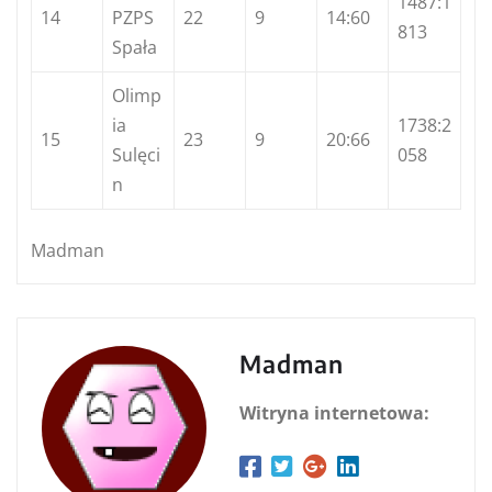
1487:1
14
PZPS
22
9
14:60
813
Spała
Olimp
ia
1738:2
15
23
9
20:66
Sulęci
058
n
Madman
Madman
Witryna internetowa: