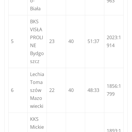
o-
963
Biała
BKS
VISŁA
PROLI
2023:1
5
23
40
51:37
NE
914
Bydgo
szcz
Lechia
Toma
1856:1
6
szów
22
40
48:33
799
Mazo
wiecki
KKS
Mickie
1893:1