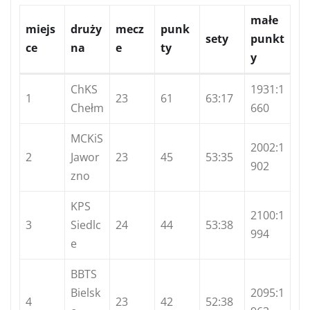
małe
miejs
druży
mecz
punk
sety
punkt
ce
na
e
ty
y
ChKS
1931:1
1
23
61
63:17
Chełm
660
MCKiS
2002:1
2
Jawor
23
45
53:35
902
zno
KPS
2100:1
3
Siedlc
24
44
53:38
994
e
BBTS
Bielsk
2095:1
4
23
42
52:38