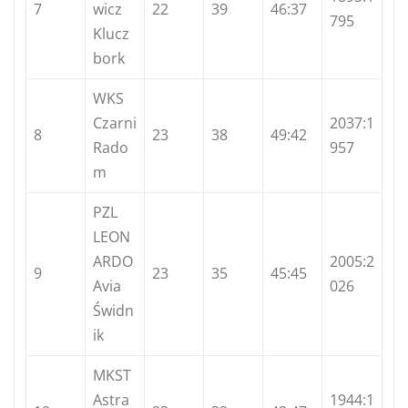
7
wicz
22
39
46:37
795
Klucz
bork
WKS
Czarni
2037:1
8
23
38
49:42
Rado
957
m
PZL
LEON
ARDO
2005:2
9
23
35
45:45
Avia
026
Świdn
ik
MKST
Astra
1944:1