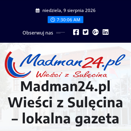
Przejdź
niedziela, 9 sierpnia 2026
do
treści
7:30:08 AM
Obserwuj nas
Madman24.pl
Wieści z Sulęcina
– lokalna gazeta