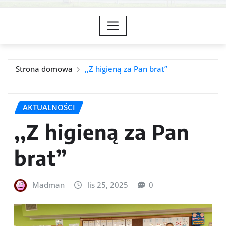
Strona domowa
,,Z higieną za Pan brat”
AKTUALNOŚCI
,,Z higieną za Pan
brat”
Madman
lis 25, 2025
0