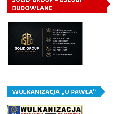
BUDOWLANE
WULKANIZACJA „U PAWŁA”