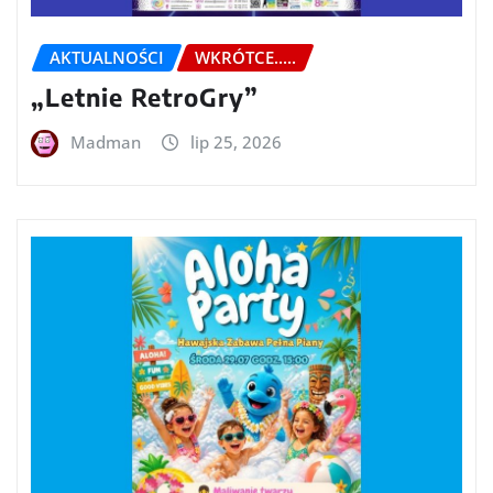
AKTUALNOŚCI
WKRÓTCE.....
„Letnie RetroGry”
Madman
lip 25, 2026