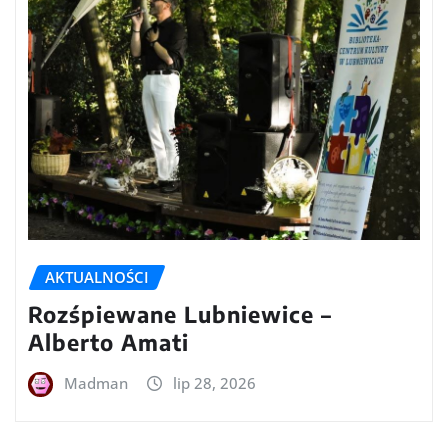
AKTUALNOŚCI
Rozśpiewane Lubniewice –
Alberto Amati
Madman
lip 28, 2026