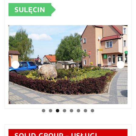
SULĘCIN
SOLID GROUP – USŁUGI