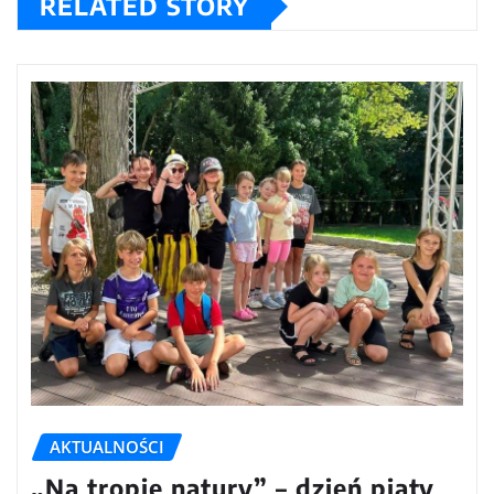
RELATED STORY
AKTUALNOŚCI
„Na tropie natury” – dzień piąty