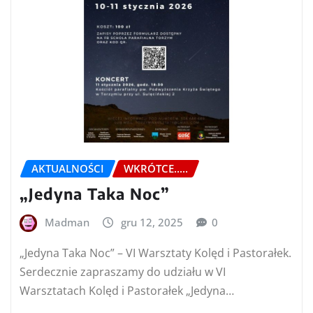
AKTUALNOŚCI
WKRÓTCE.....
„Jedyna Taka Noc”
Madman
gru 12, 2025
0
„Jedyna Taka Noc” – VI Warsztaty Kolęd i Pastorałek.
Serdecznie zapraszamy do udziału w VI
Warsztatach Kolęd i Pastorałek „Jedyna…