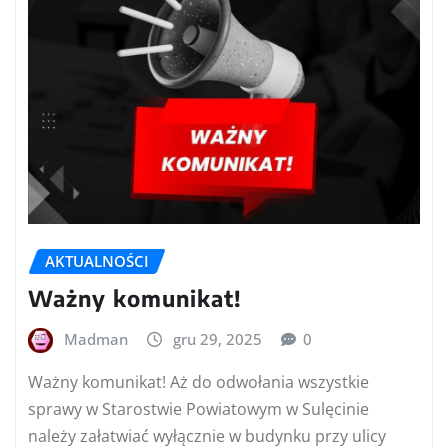
AKTUALNOŚCI
Ważny komunikat!
Madman
gru 29, 2025
0
Ważny komunikat! Aż do odwołania wszystkie
sprawy w Starostwie Powiatowym w Sulęcinie
należy załatwiać wyłącznie w budynku przy ulicy