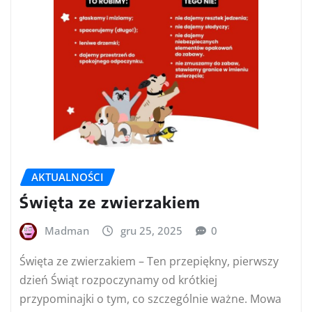
AKTUALNOŚCI
Święta ze zwierzakiem
Madman
gru 25, 2025
0
Święta ze zwierzakiem – Ten przepiękny, pierwszy
dzień Świąt rozpoczynamy od krótkiej
przypominajki o tym, co szczególnie ważne. Mowa