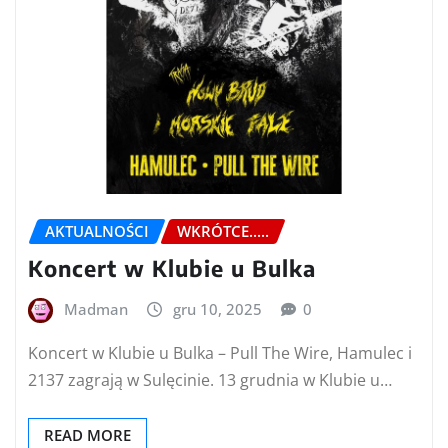
AKTUALNOŚCI
WKRÓTCE.....
Koncert w Klubie u Bulka
Madman
gru 10, 2025
0
Koncert w Klubie u Bulka – Pull The Wire, Hamulec i
2137 zagrają w Sulęcinie. 13 grudnia w Klubie u…
READ MORE