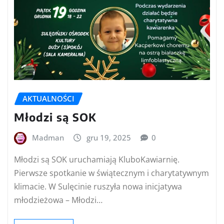
AKTUALNOŚCI
Młodzi są SOK
Madman
gru 19, 2025
0
Młodzi są SOK uruchamiają KluboKawiarnię.
Pierwsze spotkanie w świątecznym i charytatywnym
klimacie. W Sulęcinie ruszyła nowa inicjatywa
młodzieżowa – Młodzi…