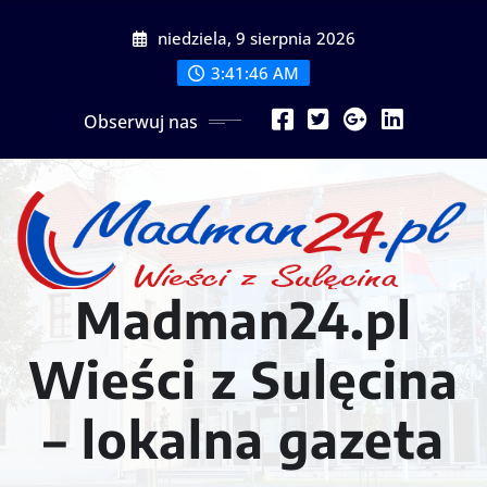
Przejdź
niedziela, 9 sierpnia 2026
do
treści
3:41:48 AM
Obserwuj nas
Madman24.pl
Wieści z Sulęcina
– lokalna gazeta