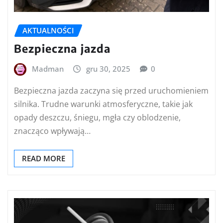
AKTUALNOŚCI
Bezpieczna jazda
Madman
gru 30, 2025
0
Bezpieczna jazda zaczyna się przed uruchomieniem
silnika. Trudne warunki atmosferyczne, takie jak
opady deszczu, śniegu, mgła czy oblodzenie,
znacząco wpływają…
READ MORE