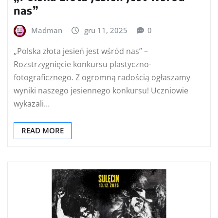
nas”
Madman
gru 11, 2025
0
„Polska złota jesień jest wśród nas” –
Rozstrzygnięcie konkursu plastyczno-
fotograficznego. Z ogromną radością ogłaszamy
wyniki naszego jesiennego konkursu! Uczniowie
wykazali…
READ MORE