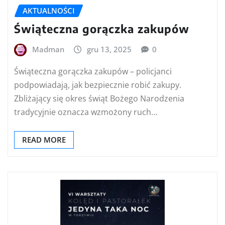
AKTUALNOŚCI
Świąteczna gorączka zakupów
Madman
gru 13, 2025
0
Świąteczna gorączka zakupów – policjanci
podpowiadają, jak bezpiecznie robić zakupy.
Zbliżający się okres świąt Bożego Narodzenia
tradycyjnie oznacza wzmożony ruch…
READ MORE