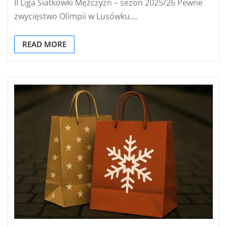
II Liga Siatkówki Mężczyzn – sezon 2025/26 Pewne
zwycięstwo Olimpii w Lusówku.…
READ MORE