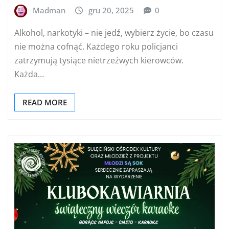
Madman
gru 20, 2025
0
Alkohol, narkotyki – nie jedź, wybierz życie, bo czasu
nie można cofnąć. Każdego roku policjanci
zatrzymują tysiące nietrzeźwych kierowców.
Każda…
READ MORE