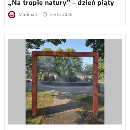
„Na tropie natury” – dzień piąty
Madman
sie 8, 2026