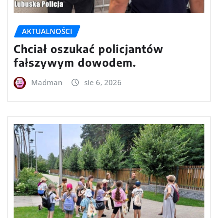
AKTUALNOŚCI
Chciał oszukać policjantów
fałszywym dowodem.
Madman
sie 6, 2026