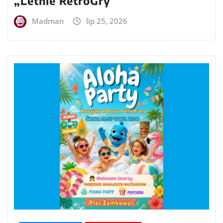
„Letnie RetroGry”
Madman
lip 25, 2026