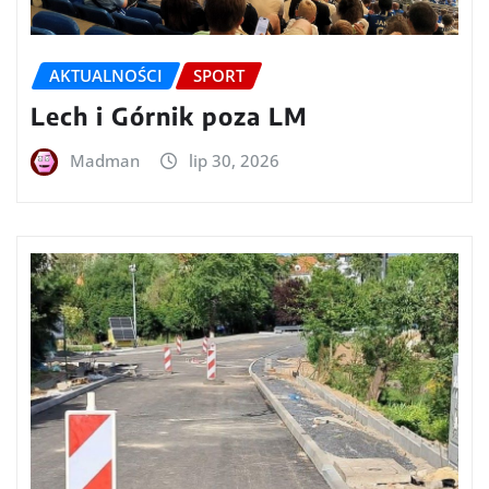
AKTUALNOŚCI
SPORT
Lech i Górnik poza LM
Madman
lip 30, 2026