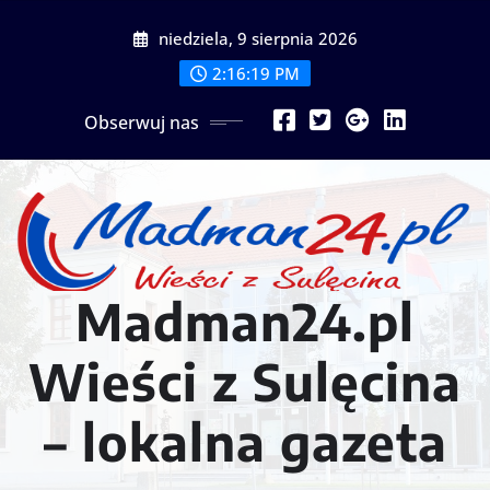
Przejdź
niedziela, 9 sierpnia 2026
do
treści
2:16:21 PM
Obserwuj nas
Madman24.pl
Wieści z Sulęcina
– lokalna gazeta