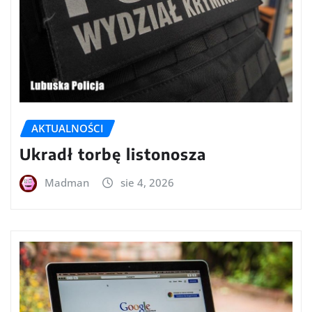
AKTUALNOŚCI
Ukradł torbę listonosza
Madman
sie 4, 2026