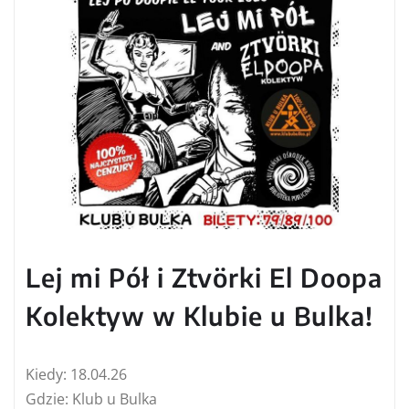
Lej mi Pół i Ztvörki El Doopa
Kolektyw w Klubie u Bulka!
Kiedy: 18.04.26
Gdzie: Klub u Bulka