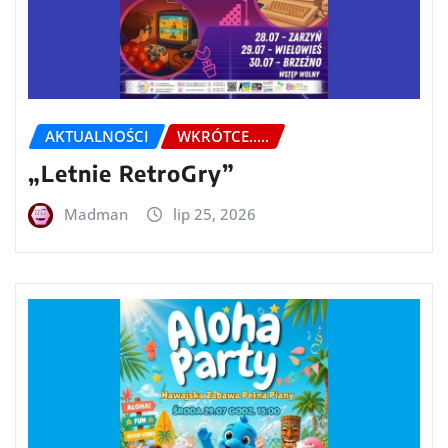
AKTUALNOŚCI
WKRÓTCE.....
„Letnie RetroGry”
Madman
lip 25, 2026