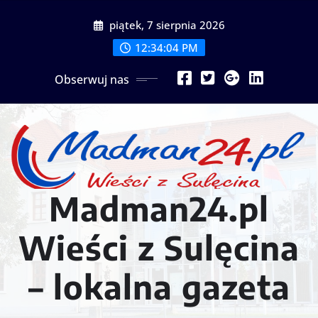
Przejdź
piątek, 7 sierpnia 2026
do
treści
12:34:07 PM
Obserwuj nas
Madman24.pl
Wieści z Sulęcina
– lokalna gazeta