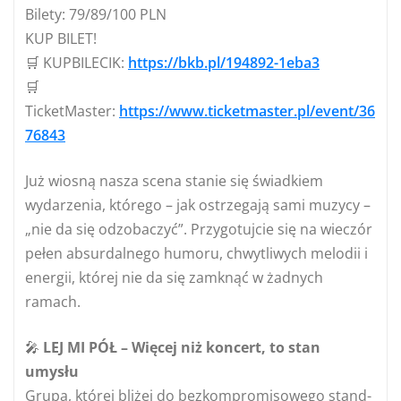
Bilety: 79/89/100 PLN
KUP BILET!
🛒 KUPBILECIK:
https://bkb.pl/194892-1eba3
🛒
TicketMaster:
https://www.ticketmaster.pl/event/36
76843
Już wiosną nasza scena stanie się świadkiem
wydarzenia, którego – jak ostrzegają sami muzycy –
„nie da się odzobaczyć”. Przygotujcie się na wieczór
pełen absurdalnego humoru, chwytliwych melodii i
energii, której nie da się zamknąć w żadnych
ramach.
🎤
LEJ MI PÓŁ – Więcej niż koncert, to stan
umysłu
Grupa, której bliżej do bezkompromisowego stand-