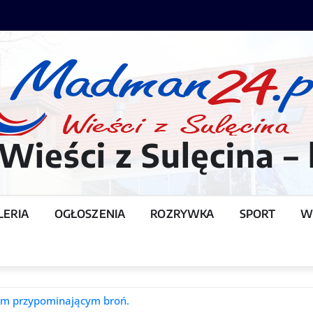
ieści z Sulęcina – 
LERIA
OGŁOSZENIA
ROZRYWKA
SPORT
W
T
em przypominającym broń.