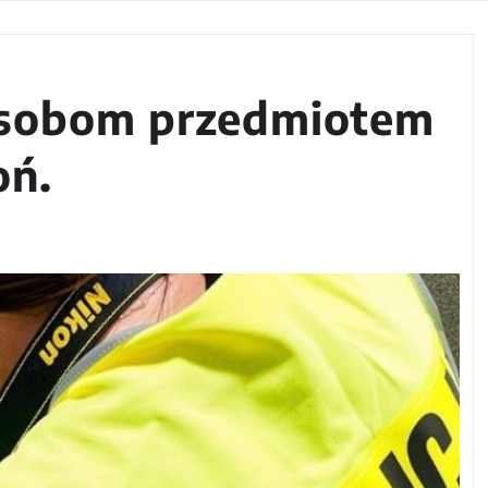
 osobom przedmiotem
oń.