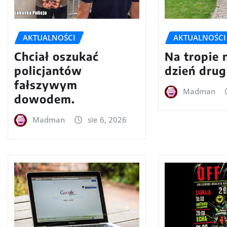
AKTUALNOŚCI
AKTUALNOŚCI
Chciał oszukać
Na tropie 
policjantów
dzień drug
fałszywym
Madman
dowodem.
Madman
sie 6, 2026