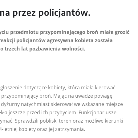
a przez policjantów.
użyciu przedmiotu przypominającego broń miała grozić
eakcji policjantów agresywna kobieta została
do trzech lat pozbawienia wolności.
zgłoszenie dotyczące kobiety, która miała kierować
t przypominający broń. Mając na uwadze powagę
ia, dyżurny natychmiast skierował we wskazane miejsce
ciekła jeszcze przed ich przybyciem. Funkcjonariusze
zymać. Sprawdzili pobliski teren oraz możliwe kierunki
4-letniej kobiety oraz jej zatrzymania.