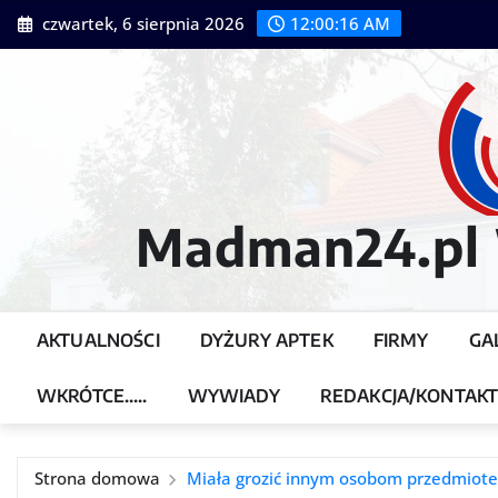
Przejdź
czwartek, 6 sierpnia 2026
12:00:18 AM
do
treści
Madman24.pl W
AKTUALNOŚCI
DYŻURY APTEK
FIRMY
GA
WKRÓTCE…..
WYWIADY
REDAKCJA/KONTAK
Strona domowa
Miała grozić innym osobom przedmiot