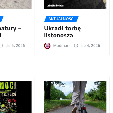
AKTUALNOŚCI
natury –
Ukradł torbę
i
listonosza
sie 5, 2026
Madman
sie 4, 2026