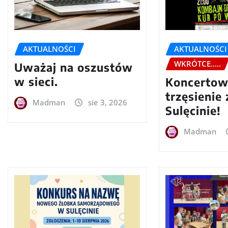
AKTUALNOŚCI
AKTUALNOŚCI
WKRÓTCE.....
Uważaj na oszustów
w sieci.
Koncerto
trzęsienie
Madman
sie 3, 2026
Sulęcinie!
Madman