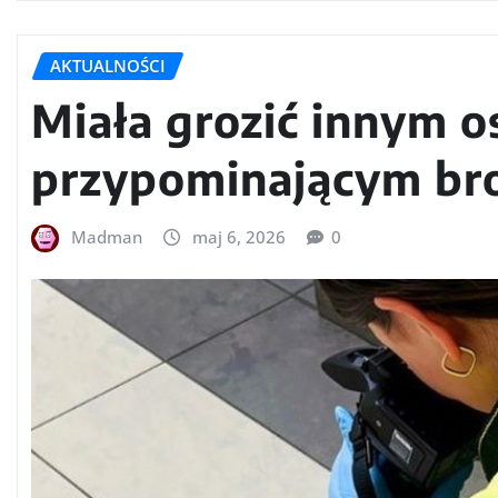
AKTUALNOŚCI
Miała grozić innym
przypominającym br
Madman
maj 6, 2026
0